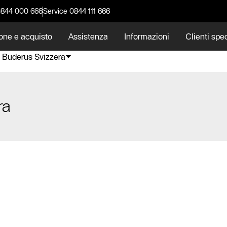
0844 000 666
Service 0844 111 666
one e acquisto
Assistenza
Informazioni
Clienti spec
i Buderus Svizzera
ra