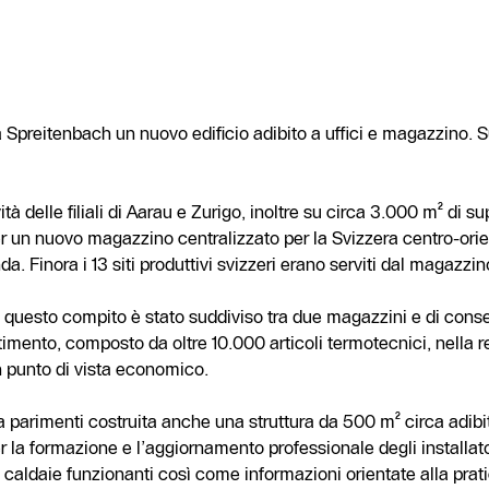
Spreitenbach un nuovo edificio adibito a uffici e magazzino. S
à delle filiali di Aarau e Zurigo, inoltre su circa 3.000 m² di su
per un nuovo magazzino centralizzato per la Svizzera centro-ori
nda. Finora i 13 siti produttivi svizzeri erano serviti dal magazz
a questo compito è stato suddiviso tra due magazzini e di con
imento, composto da oltre 10.000 articoli termotecnici, nella r
n punto di vista economico.
parimenti costruita anche una struttura da 500 m² circa adibita
 la formazione e l’aggiornamento professionale degli installator
 caldaie funzionanti così come informazioni orientate alla prati