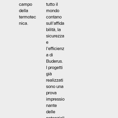
campo
tutto il
della
mondo
termotec
contano
nica.
sull'affida
bilità, la
sicurezza
e
l'efficienz
a di
Buderus.
I progetti
già
realizzati
sono una
prova
impressio
nante
delle
potenziali