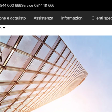
0844 000 666
Service 0844 111 666
one e acquisto
Assistenza
Informazioni
Clienti spec
ni