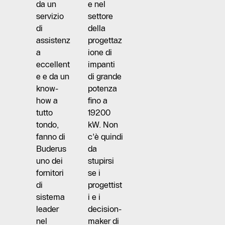
da un
e nel
servizio
settore
di
della
assistenz
progettaz
a
ione di
eccellent
impanti
e e da un
di grande
know-
potenza
how a
fino a
tutto
19200
tondo,
kW. Non
fanno di
c'è quindi
Buderus
da
uno dei
stupirsi
fornitori
se i
di
progettist
sistema
i e i
leader
decision-
nel
maker di