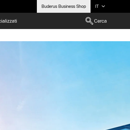
Buderus Business Shop
IT
ializzati
Cerca