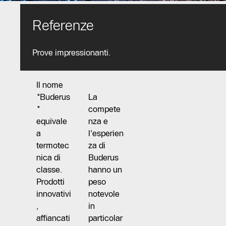
Referenze
Termotecnica di classe
Prove impressionanti.
Il nome
"Buderus
La
"
compete
equivale
nza e
a
l'esperien
termotec
za di
nica di
Buderus
classe.
hanno un
Prodotti
peso
innovativi
notevole
,
in
affiancati
particolar