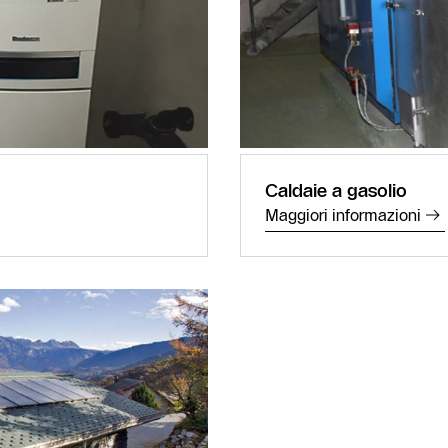
Caldaie a gasolio
Contatto
Maggiori informazioni
assistenza
Ricerca dei
partner
riscaldamento
competenti
Form di
contatto