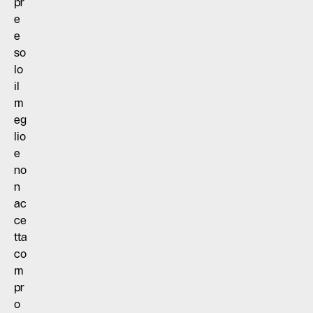
pr
e
e
so
lo
il
m
eg
lio
e
no
n
ac
ce
tta
co
m
pr
o