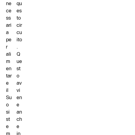
ne
qu
ce
es
ss
to
ari
cir
a
cu
pe
ito
r
.
ali
Q
m
ue
en
st
tar
o
e
av
il
vi
Su
en
o
e
si
an
st
ch
e
e
m
in