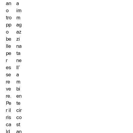
an
a
o
im
tro
m
pp
ag
o
az
be
zi
lle
na
pe
ta
r
ne
es
ll’
se
a
re
m
ve
bi
re.
en
Pe
te
r il
cir
ris
co
ca
st
ld
an