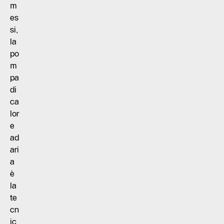
m
es
si,
la
po
m
pa
di
ca
lor
e
ad
ari
a
è
la
te
cn
ic