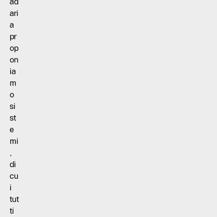
ad
ari
a
pr
op
on
ia
m
o
si
st
e
mi
,
di
cu
i
tut
ti