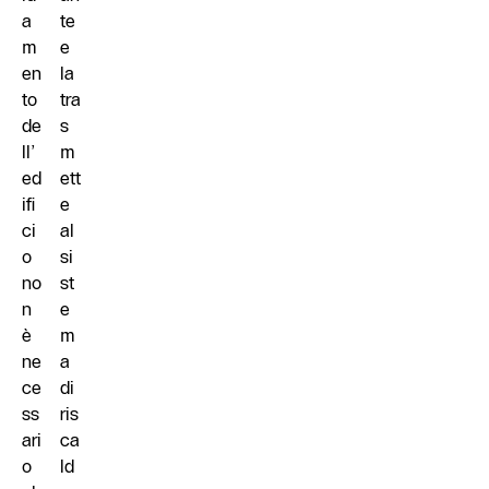
a
te
m
e
en
la
to
tra
de
s
ll’
m
ed
ett
ifi
e
ci
al
o
si
no
st
n
e
è
m
ne
a
ce
di
ss
ris
ari
ca
o
ld