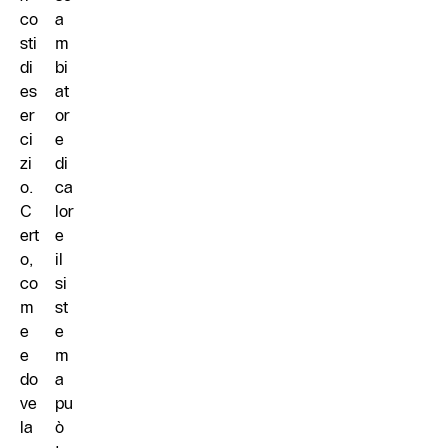
co
a
sti
m
di
bi
es
at
er
or
ci
e
zi
di
o.
ca
C
lor
ert
e
o,
il
co
si
m
st
e
e
e
m
do
a
ve
pu
la
ò