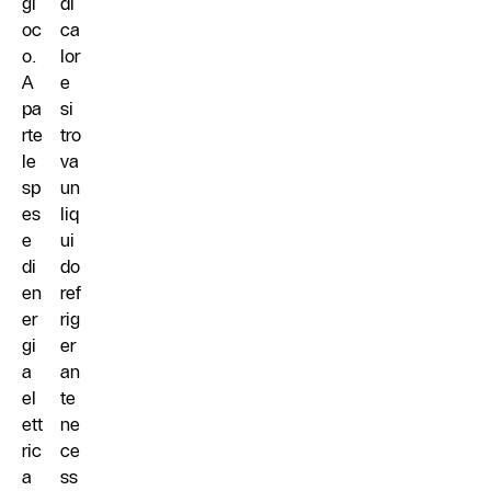
gi
di
oc
ca
o.
lor
A
e
pa
si
rte
tro
le
va
sp
un
es
liq
e
ui
di
do
en
ref
er
rig
gi
er
a
an
el
te
ett
ne
ric
ce
a
ss