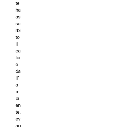
te
ha
as
so
rbi
to
il
ca
lor
e
da
ll’
a
m
bi
en
te,
ev
ap