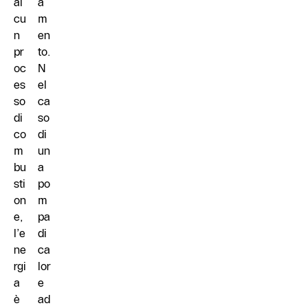
al
a
cu
m
n
en
pr
to.
oc
N
es
el
so
ca
di
so
co
di
m
un
bu
a
sti
po
on
m
e,
pa
l’e
di
ne
ca
rgi
lor
a
e
è
ad