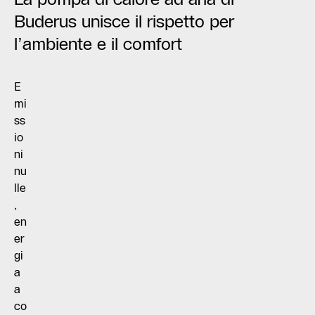
Buderus unisce il rispetto per
l’ambiente e il comfort
E
mi
ss
io
ni
nu
lle
,
en
er
gi
a
a
co