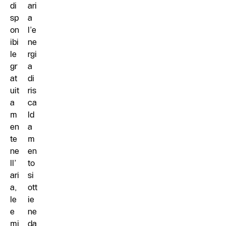
di
ari
sp
a
on
l’e
ibi
ne
le
rgi
gr
a
at
di
uit
ris
a
ca
m
ld
en
a
te
m
ne
en
ll’
to
ari
si
a,
ott
le
ie
e
ne
mi
da