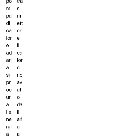
po
tra
m
s
pa
m
di
ett
ca
er
lor
e
e
il
ad
ca
ari
lor
a
e
si
ric
pr
av
oc
at
ur
o
a
da
l’e
ll’
ne
ari
rgi
a
a
a