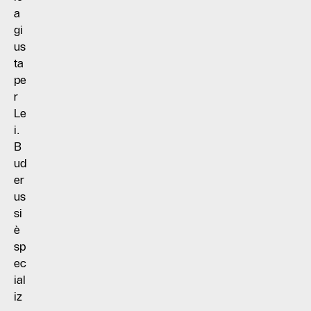
a
gi
us
ta
pe
r
Le
i.
B
ud
er
us
si
è
sp
ec
ial
iz