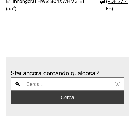
E1, Innengerät HWS-804XWHM3-E1
(PDF 27.4
(55°)
kB)
Stai ancora cercando qualcosa?
Cerca