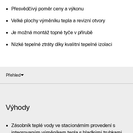
Přesvědčivý poměr ceny a výkonu
Velké plochy výměníku tepla a revizní otvory
Je možná montáž topné tyče v přírubě
Nízké tepelné ztráty díky kvalitní tepelné izolaci
Přehled
Výhody
Zásobník teplé vody ve stacionárním provedení s
integrovaným výměníkem tepla s hladkými trubkami,