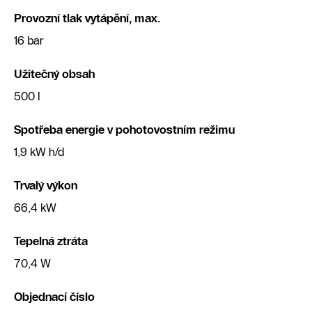
Provozní tlak vytápění, max.
16 bar
Užitečný obsah
500 l
Spotřeba energie v pohotovostním režimu
1,9 kW h/d
Trvalý výkon
66,4 kW
Tepelná ztráta
70,4 W
Objednací číslo