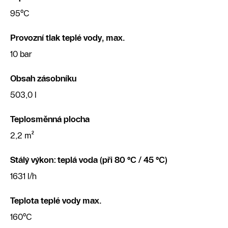
95°C
Provozní tlak teplé vody, max.
10 bar
Obsah zásobníku
503,0 l
Teplosměnná plocha
2,2 m²
Stálý výkon: teplá voda (při 80 °C / 45 °C)
1631 l/h
Teplota teplé vody max.
160°C