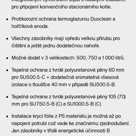
pro připojení konvenčního stacionárního kotle.
Protikorozní ochrana termoglazurou Duoclean a
hořčíková anoda.
Všechny zásobníky mají vpředu velkou přírubu pro
čištění a ještě jednu dodatečnou nahoře.
Možné dodat v 3 velikostech: 500, 750 a 1 000 litrů.
Tepelná ochrana z tvrdé polyuretanové pěny 60 mm
pro SU500.5-C + dodatečná snimatelná vliesová
izolace o tloušťce 40 mm v případě SU500.5-B.
Tepelná ochrana z tvrdé polyuretanové pěny 105 (70)
mm pro SU750.5-B (C) a SU1000.5-B (C)
Instalace krycí fólie z PS materiálu je možná až po
napojení potrubí což vede ke značnému zjednodušení.
Jen zásobníky v třídě energetické účinnosti B