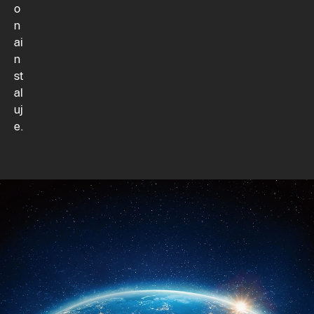
o
n
ai
n
st
al
uj
e.