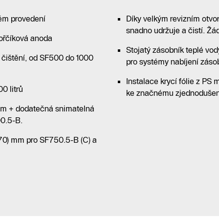
tém provedení
Díky velkým revizním otv
snadno udržuje a čistí. Žá
hořčíková anoda
Stojatý zásobník teplé vo
 čištění, od SF500 do 1000
pro systémy nabíjení záso
Instalace krycí fólie z PS
0 litrů
ke značnému zjednodušení.
mm + dodatečná snimatelná
00.5-B.
(70) mm pro SF750.5-B (C) a