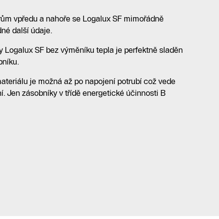
orům vpředu a nahoře se Logalux SF mimořádně
dné další údaje.
dy Logalux SF bez výměníku tepla je perfektně sladěn
bníku.
 materiálu je možná až po napojení potrubí což vede
 Jen zásobníky v třídě energetické účinnosti B