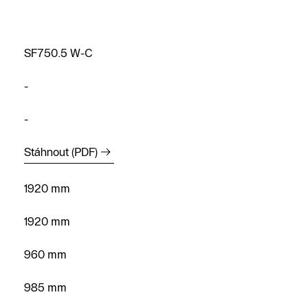
SF750.5 W-C
-
-
Stáhnout (PDF)
Najít
1920 mm
partnera
1920 mm
Zavolejte
nám
960 mm
Napište
985 mm
nám