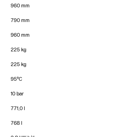
960 mm
790 mm
960 mm
225 kg
225 kg
95°C
10 bar
771,0 l
768 l