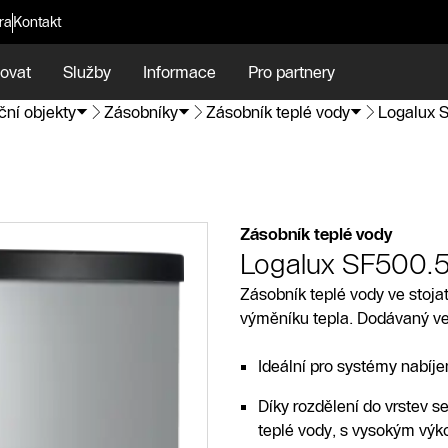
ra
Kontakt
ovat
Služby
Informace
Pro partnery
ní objekty
Zásobníky
Zásobník teplé vody
Logalux 
Zásobník teplé vody
Logalux SF500.5
Zásobník teplé vody ve stoj
výměníku tepla. Dodávaný ve 
Ideální pro systémy nabíje
Díky rozdělení do vrstev se
teplé vody, s vysokým vý