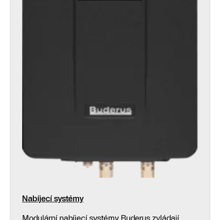
Nabíjecí systémy
Modulární nabíjecí systémy Buderus zvládají