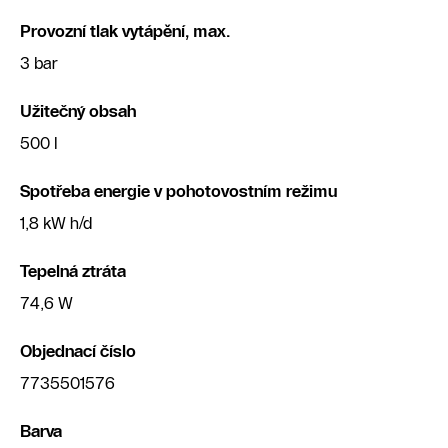
Provozní tlak vytápění, max.
3 bar
Užitečný obsah
500 l
Spotřeba energie v pohotovostním režimu
1,8 kW h/d
Tepelná ztráta
74,6 W
Objednací číslo
7735501576
Barva