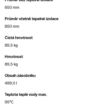
650 mm
Průměr včetně tepelné izolace
850 mm
Čistá hmotnost
89,5 kg
Hmotnost
89,5 kg
Obsah zásobníku
499,0 l
Teplota teplé vody max.
95°C