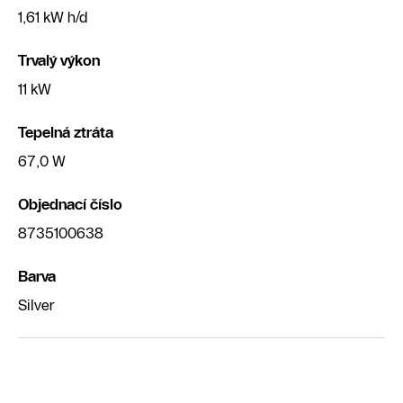
1,61 kW h/d
Trvalý výkon
11 kW
Tepelná ztráta
67,0 W
Objednací číslo
8735100638
Barva
Silver