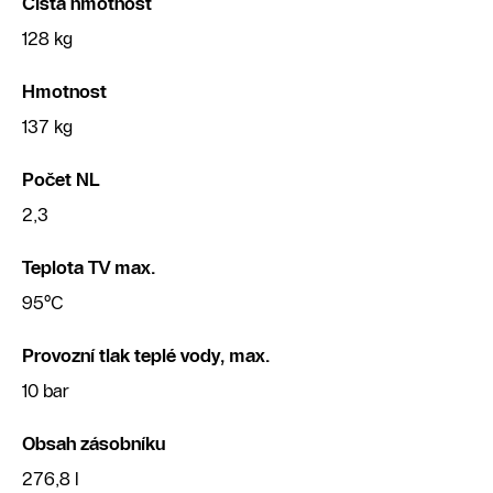
Čistá hmotnost
128 kg
Hmotnost
137 kg
Počet NL
2,3
Teplota TV max.
95°C
Provozní tlak teplé vody, max.
10 bar
Obsah zásobníku
276,8 l