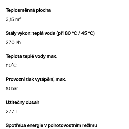
Teplosměnná plocha
3,15 m²
Stálý výkon: teplá voda (při 80 °C / 45 °C)
270 l/h
Teplota teplé vody max.
110°C
Provozní tlak vytápění, max.
10 bar
Užitečný obsah
277 l
Spotřeba energie v pohotovostním režimu