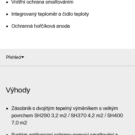
Vnitřní ochrana smaltováním
Integrovaný teploměr a čidlo teploty
Ochranná hořčíková anoda
Přehled
Výhody
Zásobník s dvojitým tepelný výměníkem s velkým
povrchem SH290 3,2 m2 / SH370 4,2 m2 / SH400
7,0 m2
Systém antikorozní ochrany pomocí smaltování a