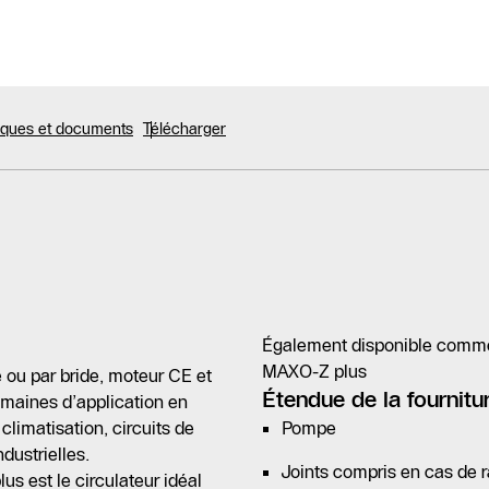
niques et documents
Télécharger
Également disponible comme 
MAXO-Z plus
é ou par bride, moteur CE et
Étendue de la fournitu
omaines d’application en
limatisation, circuits de
Pompe
dustrielles.
Joints compris en cas de r
s est le circulateur idéal