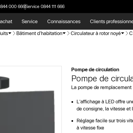
0844 000 666
Service 0844 111 666
 achat
Service
Connaissances
Clients professionn
uits
Bâtiment d’habitation
Circulateur à rotor noyé
C
Pompe de circulation
Pompe de circul
La pompe de remplacement po
L'affichage à LED offre un
de consigne, la vitesse et 
Réglage facile sur trois 
à vitesse fixe