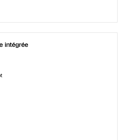
 intégrée
t