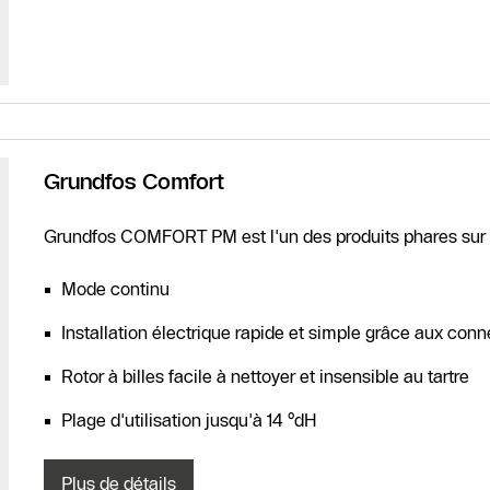
Contact
SAV
Recherche de
partenaires
spécialisés
Grundfos Comfort
chauffagiste
Formulaire de
Grundfos COMFORT PM est l'un des produits phares sur 
contact
Mode continu
Installation électrique rapide et simple grâce aux con
Rotor à billes facile à nettoyer et insensible au tartre
Plage d'utilisation jusqu'à 14 °dH
Plus de détails