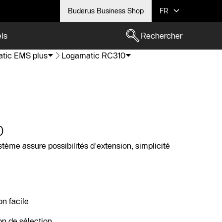
Buderus Business Shop
FR
els
Rechercher
tic EMS plus
Logamatic RC310
0
me assure possibilités d’extension, simplicité
on facile
on de sélection