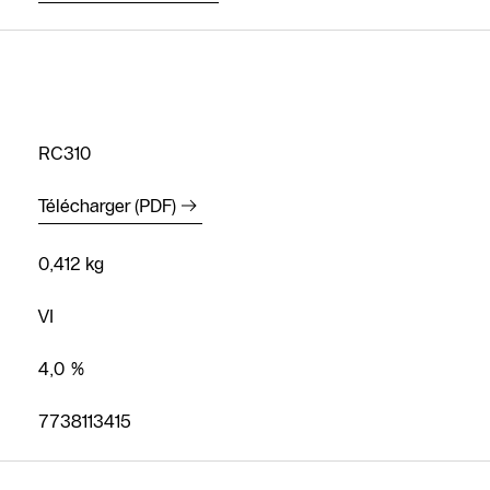
RC310
Télécharger (PDF)
0,412 kg
Contact
VI
SAV
4,0 %
Recherche de
partenaires
7738113415
spécialisés
chauffagiste