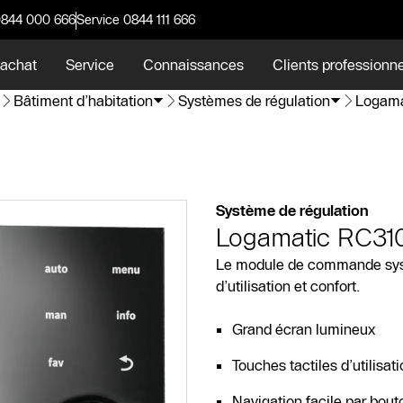
0844 000 666
Service 0844 111 666
 achat
Service
Connaissances
Clients professionn
Bâtiment d’habitation
Systèmes de régulation
Logama
Système de régulation
Logamatic RC31
Le module de commande systè
d’utilisation et confort.
Grand écran lumineux
Touches tactiles d’utilisati
Navigation facile par bout