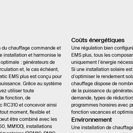
Coûts énergétiques
n du chauffage commande et
Une régulation bien configur
e installation et harmonise le
EMS plus, tous les composa
optimale : générateurs de
uniquement l’énergie nécess
rculation et, le cas échéant,
Si une installation solaire 
matic EMS plus est conçu pour
d’optimiser le rendement so
e puissance. Grâce au système
chauffage dispose de nombre
z utiliser toute
de la puissance du générateu
e fonction, de
demande, types de réduction 
c RC310 et concevoir ainsi
programmes horaires avec pro
tout moment, flexible et
fonction vacances et optimi
peut être combiné avec les
Environnement
, MM100), installations
Une installation de chauffag