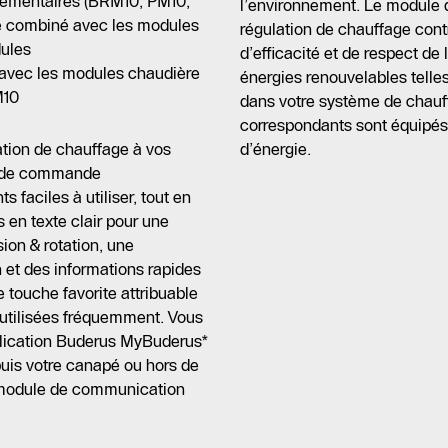
lémentaires (BRM10, PM10,
l’environnement. Le module
e combiné avec les modules
régulation de chauffage cont
ules
d’efficacité et de respect de
avec les modules chaudière
énergies renouvelables telle
M10
dans votre système de chauff
correspondants sont équipés
tion de chauffage à vos
d’énergie.
le de commande
faciles à utiliser, tout en
 en texte clair pour une
ion & rotation, une
n et des informations rapides
une touche favorite attribuable
 utilisées fréquemment. Vous
plication Buderus MyBuderus*
is votre canapé ou hors de
n module de communication