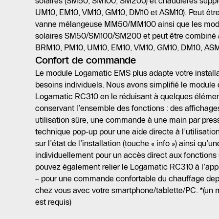
solaires (SM50, SM100, SM200) et chaudières supp
UM10, EM10, VM10, GM10, DM10 et ASM10). Peut êtr
vanne mélangeuse MM50/MM100 ainsi que les mod
solaires SM50/SM100/SM200 et peut être combiné 
BRM10, PM10, UM10, EM10, VM10, GM10, DM10, AS
Confort de commande
Le module Logamatic EMS plus adapte votre installa
besoins individuels. Nous avons simplifié le modu
Logamatic RC310 en le réduisant à quelques éléments 
conservant l’ensemble des fonctions : des affichages
utilisation sûre, une commande à une main par press
technique pop-up pour une aide directe à l’utilisatio
sur l’état de l’installation (touche « info ») ainsi qu’
individuellement pour un accès direct aux fonctions
pouvez également relier le Logamatic RC310 à l’ap
– pour une commande confortable du chauffage depu
chez vous avec votre smartphone/tablette/PC. *(u
est requis)