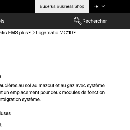
Buderus Business Shop
FR
els
Rechercher
tic EMS plus
Logamatic MC110
0
haudières au sol au mazout et au gaz avec système
ant un emplacement pour deux modules de fonction
ntégration système.
luses
t