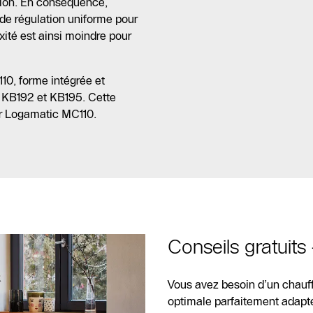
ation. En conséquence,
de régulation uniforme pour
xité est ainsi moindre pour
10, forme intégrée et
 KB192 et KB195. Cette
ur Logamatic MC110.
Conseils gratuits
Contact
SAV
Vous avez besoin d’un chauff
optimale parfaitement adapté
Recherche de