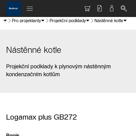
ry
Pro projektanty
Projekční podklady
Nástěnné kotle
Nástěnné kotle
Projekční podklady k plynovým nástěnným
kondenzačním kotlům
Logamax plus GB272
Popis