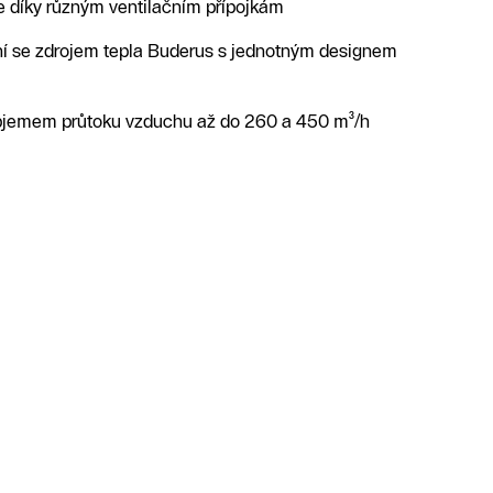
ace díky různým ventilačním přípojkám
í se zdrojem tepla Buderus s jednotným designem
bjemem průtoku vzduchu až do 260 a 450 m³/h