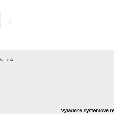
okumenty
Vyladěné systémové ř