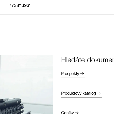
Napište
7738113931
nám
Hledáte dokumen
Prospekty
Produktový katalog
Ceníky