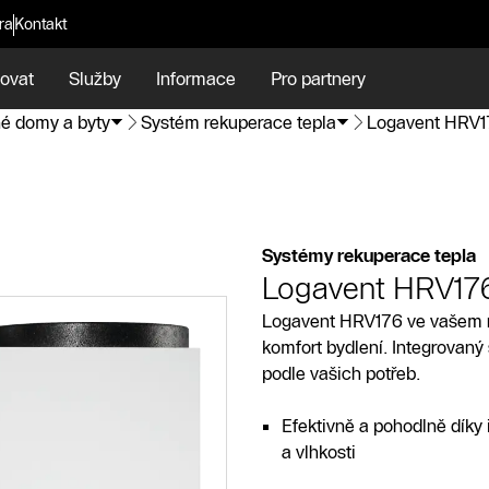
ra
Kontakt
ovat
Služby
Informace
Pro partnery
é domy a byty
Systém rekuperace tepla
Logavent HRV1
Systémy rekuperace tepla
Logavent HRV17
Logavent HRV176 ve vašem n
komfort bydlení. Integrovaný
podle vašich potřeb.
Efektivně a pohodlně dík
a vlhkosti