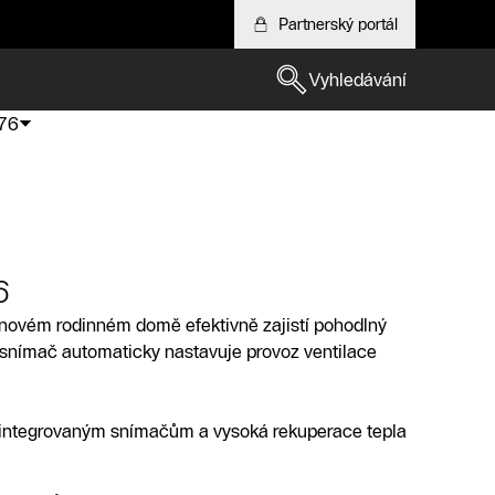
Partnerský portál
Vyhledávání
76
6
ovém rodinném domě efektivně zajistí pohodlný
 snímač automaticky nastavuje provoz ventilace
y integrovaným snímačům a vysoká rekuperace tepla