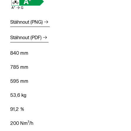
Stáhnout (PNG)
Stáhnout (PDF)
840 mm
785 mm
595 mm
53,6 kg
Najít
partnera
91,2 %
Zavolejte
200 Nm³/h
nám