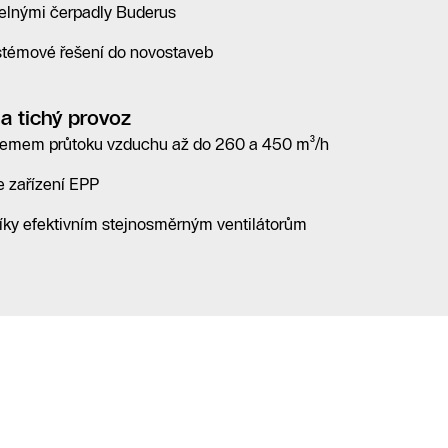
elnými čerpadly Buderus
stémové řešení do novostaveb
a tichý provoz
objemem průtoku vzduchu až do 260 a 450 m³/h
e zařízení EPP
 díky efektivním stejnosměrným ventilátorům