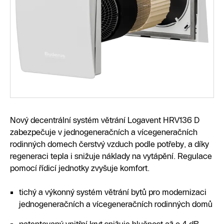
Nový decentrální systém větrání Logavent HRV136 D
zabezpečuje v jednogeneračních a vícegeneračních
rodinných domech čerstvý vzduch podle potřeby, a díky
regeneraci tepla i snižuje náklady na vytápění. Regulace
pomocí řídicí jednotky zvyšuje komfort.
tichý a výkonný systém větrání bytů pro modernizaci
jednogeneračních a vícegeneračních rodinných domů
patentovaný vnitřní kryt snižuje hlučnost až o 4 dB