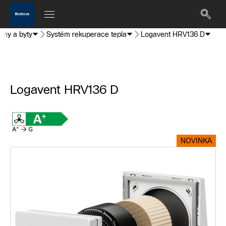
omy a byty
Systém rekuperace tepla
Logavent HRV136 D
Logavent HRV136 D
NOVINKA