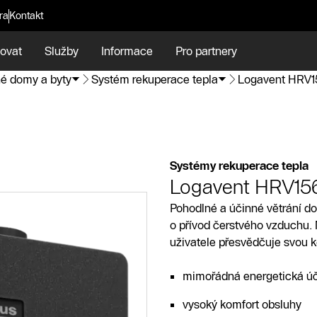
ra
Kontakt
ovat
Služby
Informace
Pro partnery
é domy a byty
Systém rekuperace tepla
Logavent HRV1
Systémy rekuperace tepla
Logavent HRV15
Pohodlné a účinné větrání do
o přívod čerstvého vzduchu.
uživatele přesvědčuje svou 
mimořádná energetická úč
vysoký komfort obsluhy