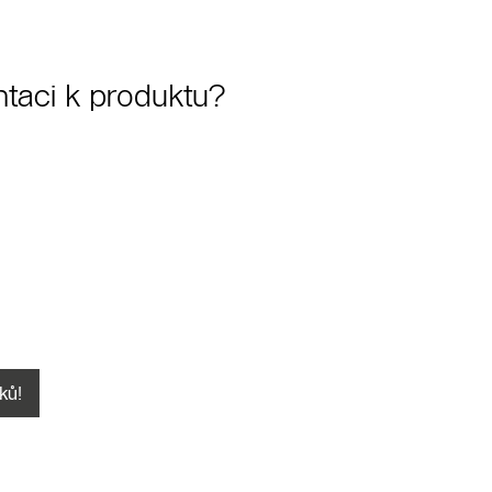
taci k produktu?
ků!