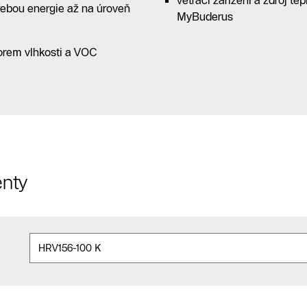
větrací zařízení a zdroj t
řebou energie až na úroveň
MyBuderus
orem vlhkosti a VOC
nty