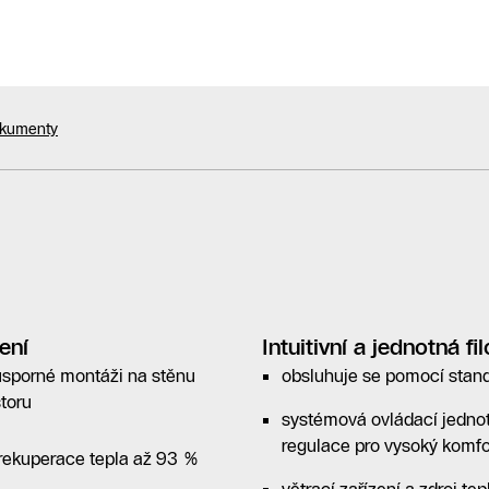
okumenty
ení
Intuitivní a jednotná fi
úsporné montáži na stěnu
obsluhuje se pomocí stan
toru
systémová ovládací jedno
regulace pro vysoký komfo
 rekuperace tepla až 93 %