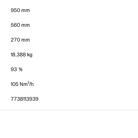
950 mm
560 mm
Najít
partnera
270 mm
Zavolejte
18,388 kg
nám
93 %
Napište
nám
105 Nm³/h
7738113939