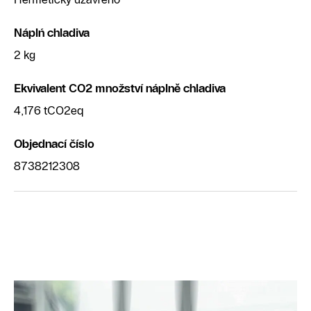
Náplń chladiva
2 kg
Ekvivalent CO2 množství náplně chladiva
4,176 tCO2eq
Objednací číslo
8738212308