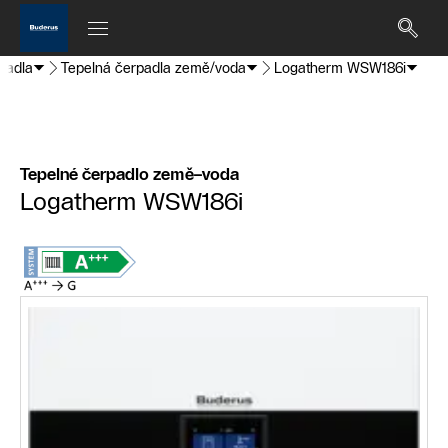
padla
Tepelná čerpadla země/voda
Logatherm WSW186i
Tepelné čerpadlo země–voda
Logatherm WSW186i