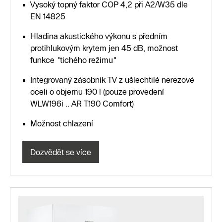
Vysoký topný faktor COP 4,2 při A2/W35 dle
EN 14825
Hladina akustického výkonu s předním
protihlukovým krytem jen 45 dB, možnost
funkce "tichého režimu"
Integrovaný zásobník TV z ušlechtilé nerezové
oceli o objemu 190 l (pouze provedení
WLW196i .. AR T190 Comfort)
Možnost chlazení
Dozvědět se více