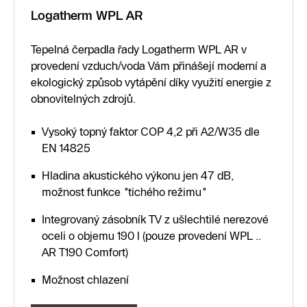
Logatherm WPL AR
Tepelná čerpadla řady Logatherm WPL AR v
provedení vzduch/voda Vám přinášejí moderní a
ekologický způsob vytápění díky využití energie z
obnovitelných zdrojů.
Vysoký topný faktor COP 4,2 při A2/W35 dle
EN 14825
Hladina akustického výkonu jen 47 dB,
možnost funkce "tichého režimu"
Integrovaný zásobník TV z ušlechtilé nerezové
oceli o objemu 190 l (pouze provedení WPL ..
AR T190 Comfort)
Možnost chlazení