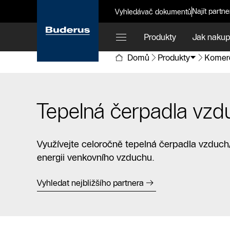
Najít partne
Vyhledávač dokumentů
Produkty
Jak nakup
Domů
Produkty
Komerč
Tepelná čerpadla vzd
Využívejte celoročně tepelná čerpadla vzduch/
energii venkovního vzduchu.
Vyhledat nejbližšího partnera