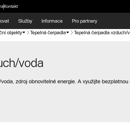
ra
Kontakt
ovat
Služby
Informace
Pro partnery
ní objekty
Tepelná čerpadla
Tepelná čerpadla vzduch/
uch/voda
voda, zdroj obnovitelné energie. A využijte bezplatnou