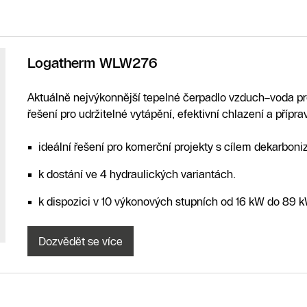
Logatherm WLW276
Aktuálně nejvýkonnější tepelné čerpadlo vzduch–voda pro
řešení pro udržitelné vytápění, efektivní chlazení a přípr
ideální řešení pro komerční projekty s cílem dekarbon
k dostání ve 4 hydraulických variantách.
k dispozici v 10 výkonových stupních od 16 kW do 89 
Dozvědět se více
Najít
partnera
Zavolejte