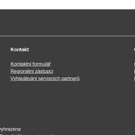
nám
Napište
nám
Kontakt
Kontaktní formulář
Regionální zástupci
Vyhledávání servisních partnerů
vyhrazena