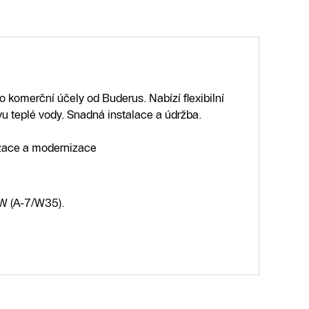
 komerční účely od Buderus. Nabízí flexibilní
avu teplé vody. Snadná instalace a údržba.
izace a modernizace
kW (A-7/W35).