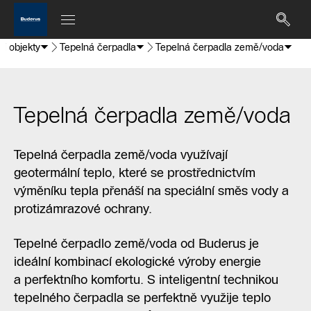
í objekty
Tepelná čerpadla
Tepelná čerpadla země/voda
Tepelná čerpadla země/voda
Tepelná čerpadla země/voda využívají
geotermální teplo, které se prostřednictvím
výměníku tepla přenáší na speciální směs vody a
protizámrazové ochrany.
Tepelné čerpadlo země/voda od Buderus je
ideální kombinací ekologické výroby energie
a perfektního komfortu. S inteligentní technikou
tepelného čerpadla se perfektně využije teplo