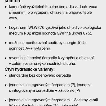
komfort:
komerčně využitelné tepelné čerpadlo vzduch–voda
s řešeními pro vytápění, chlazení a přípravu teplé
vody.
Logatherm WLW276 využívá jako chladivo ekologické
médium R32 (nižší hodnota GWP na úrovni 675).
možnost monitorování spotřeby energie. třída
účinnosti A++ (vytápění).
reverzibilní tepelné čerpadlo k vytápění a chlazení
v celém rozsahu výkonnostních stupňů.
Čtyři hydraulické varianty:
standardně bez oběhového čerpadla
jednotka s integrovaným čerpadlem (P), jednotka
s integrovaným čerpadlem + zásobník (IP)
jednotka s integrovaným čerpadlem + 3cestný ventil
(V) pro přepínání na ohřev TV (teplá voda)