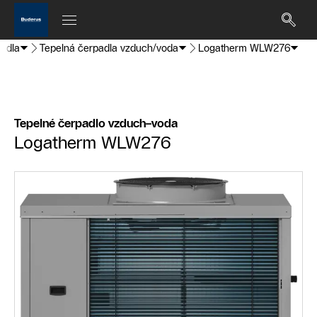
padla
Tepelná čerpadla vzduch/voda
Logatherm WLW276
Tepelné čerpadlo vzduch–voda
Logatherm WLW276