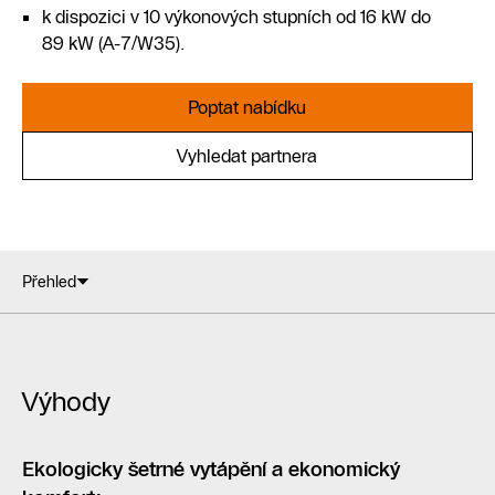
k dispozici v 10 výkonových stupních od 16 kW do
89 kW (A-7/W35).
Poptat nabídku
Vyhledat partnera
Přehled
Výhody
Ekologicky šetrné vytápění a ekonomický