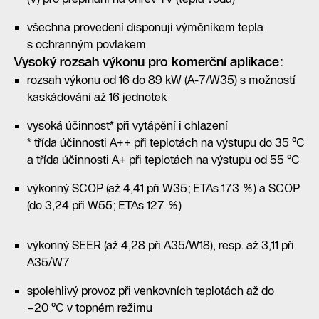
všechna provedení disponují výměníkem tepla
s ochranným povlakem
Vysoký rozsah výkonu pro komerční aplikace:
rozsah výkonu od 16 do 89 kW (A-7/W35) s možností
kaskádování až 16 jednotek
vysoká účinnost* při vytápění i chlazení
* třída účinnosti A++ při teplotách na výstupu do 35 °C
a třída účinnosti A+ při teplotách na výstupu od 55 °C
výkonný SCOP (až 4,41 při W35; ETAs 173 %) a SCOP
(do 3,24 při W55; ETAs 127 %)
výkonný SEER (až 4,28 při A35/W18), resp. až 3,11 při
A35/W7
spolehlivý provoz při venkovních teplotách až do
−20 °C v topném režimu