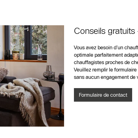
Contact
SAV
Conseils gratuits
Recherche de
partenaires
Vous avez besoin d’un chauff
spécialisés
optimale parfaitement adapté
chauffagiste
chauffagistes proches de chez
Veuillez remplir le formulair
Formulaire de
sans aucun engagement de vo
contact
Formulaire de contact