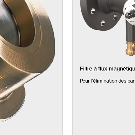
Contact
Filtre à flux magnétiq
SAV
Pour l'élimination des pa
Recherche de
partenaires
spécialisés
chauffagiste
Formulaire de
contact