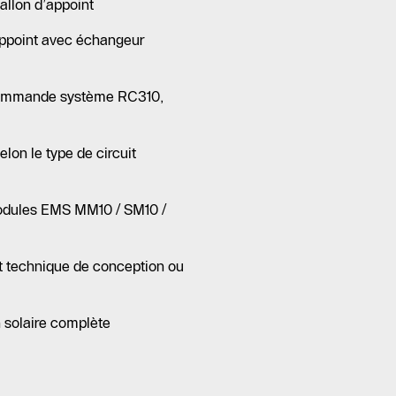
allon d’appoint
’appoint avec échangeur
commande système RC310,
lon le type de circuit
odules EMS MM10 / SM10 /
nt technique de conception ou
 solaire complète