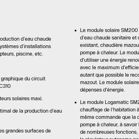
Le module solaire SM200 se
d’eau chaude sanitaire et
 production d’eau chaude
existant, chaudière mazou
ystèmes d’installations
pompe à chaleur. Le module
teurs, piscine, etc.
d'utiliser une énergie ren
avec le maximum d'efficien
autant que possible le re
 graphique du circuit
mazout. Le module solaire 
RC310
dépenses d'énergie.
ateurs solaires maxi.
Le module Logamatic SM200
chauffage de l'habitation à 
timal de la production d’eau
même commande que la ch
pompe à chaleur, à savoi
les grandes surfaces de
de nombreuses fonctions, i