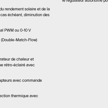
le régulateur autonome pou
du rendement solaire et de la
e cas échéant, diminution des
nal PWM ou 0-10 V
 (Double-Match-Flow)
teur de chaleur et
ue rétro-éclairé avec
 capteurs avec commande
fection thermique avec