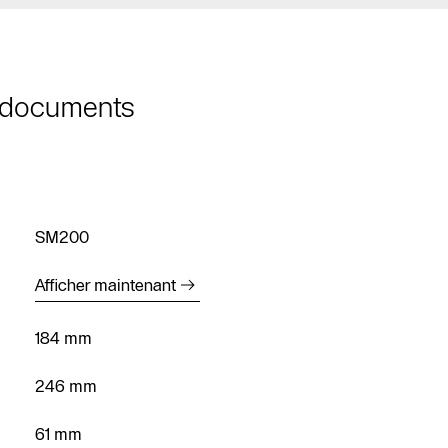
t documents
Contact
SM200
SAV
Afficher maintenant
Recherche de
partenaires
spécialisés
184 mm
chauffagiste
246 mm
Formulaire de
contact
61 mm