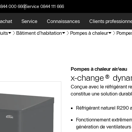
0844 000 666
Service 0844 111 666
 achat
Service
Connaissances
Clients professionn
uits
Bâtiment d’habitation
Pompes à chaleur
Pompes
Pompes à chaleur air/eau
x-change® dynam
Conçue avec le réfrigérant r
constitue une solution durable
Réfrigérant naturel R290 a
Fonctionnement extrêmemen
génération de ventilateurs