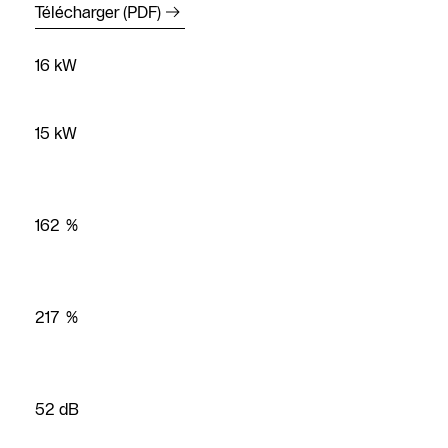
Télécharger (PDF)
16 kW
15 kW
Contact
162 %
SAV
Recherche de
partenaires
217 %
spécialisés
chauffagiste
Formulaire de
52 dB
contact