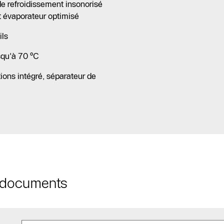
de refroidissement insonorisé
et évaporateur optimisé
ils
squ'à 70 °C
ons intégré, séparateur de
t documents