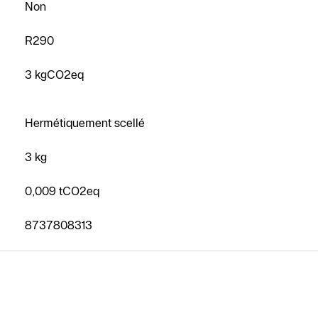
Non
R290
3 kgCO2eq
Hermétiquement scellé
3 kg
0,009 tCO2eq
8737808313