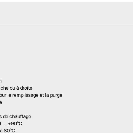
m
che ou à droite
our le remplissage et la purge
le
ts de chauffage
-10 … +90°C
r à 80°C