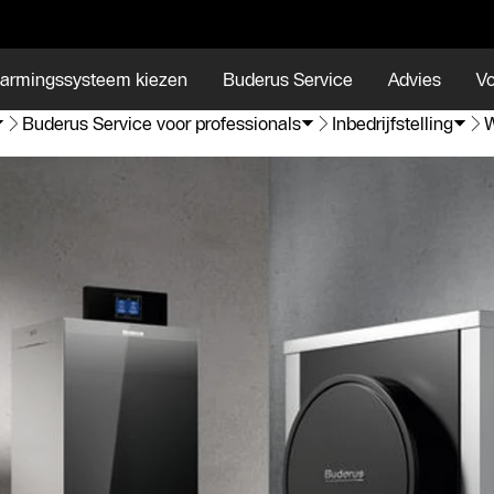
armingssysteem kiezen
Buderus Service
Advies
Vo
Buderus Service voor professionals
Inbedrijfstelling