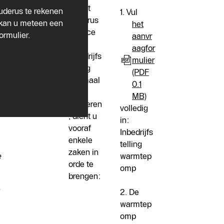
Opdat
uderus te rekenen
Wat
1. Vul
Buderus
 kan u meteen een
dient
het
Service
rmulier.
:
voorafga
aanvr
de
and aan
aagfor
inbedrijfs
de
mulier
telling
inbedrijfs
(PDF
optimaal
telling in
0.1
kan
orde te
MB)
uitvoeren
zijn?
volledig
, dient u
in:
vooraf
Inbedrijfs
enkele
telling
zaken in
e
warmtep
orde te
omp
brengen:
2. De
warmtep
omp