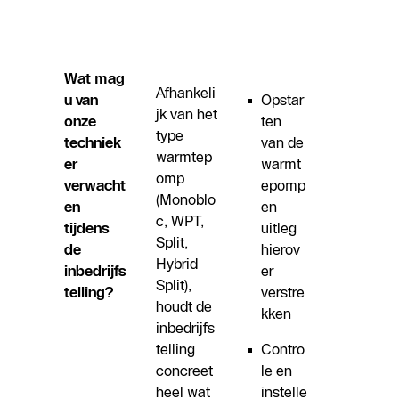
Wat mag
Afhankeli
u van
Opstar
jk van het
onze
ten
type
techniek
van de
warmtep
er
warmt
omp
verwacht
epomp
(Monoblo
en
en
c, WPT,
tijdens
uitleg
Split,
de
hierov
Hybrid
inbedrijfs
er
Split),
telling?
verstre
houdt de
kken
inbedrijfs
telling
Contro
concreet
le en
heel wat
instelle