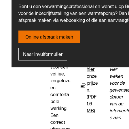
De
Een
Bent u een verwarmingsprofessional en wenst u op B
Buderus
Een
inbedrij
vakkundi
voor de inbedrijfsstelling van een warmtepomp? Dan
Service
praktisch
fstellin
ge
afspraak maken via webboeking of die aan aanvraagfo
hanteert
e richtlijn
g van
inbedrijfs
standaar
Vraag
uw
telling
dtarieven
een
Online afspraak maken
van uw
installa
voor
inbedrijfs
warmtep
tie
inbedrijfs
telling
omp
Naar invulformulier
tellingen:
ten
zorgt
Bekijk
minste
voor een
hier
vier
veilige,
onze
weken
zorgeloze
prijze
voor de
en
n.
gewenst
comforta
(PDF
datum
bele
1.6
van de
werking.
MB)
interventi
Een
e aan.
correct