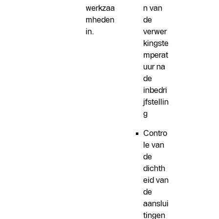
werkzaa
n van
mheden
de
in.
verwer
kingste
mperat
uur na
de
inbedri
jfstellin
g
Contro
le van
de
dichth
eid van
de
aanslui
tingen