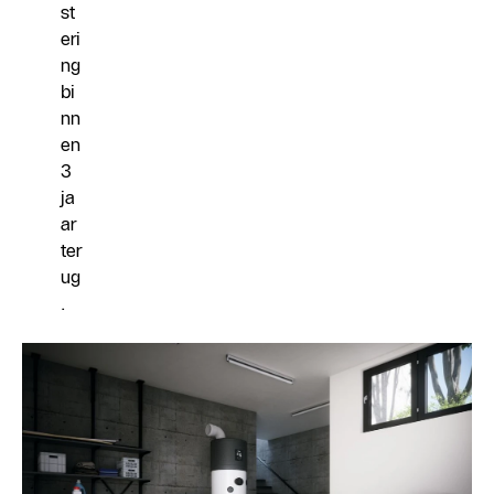
st
eri
ng
bi
nn
en
3
ja
ar
ter
ug
.