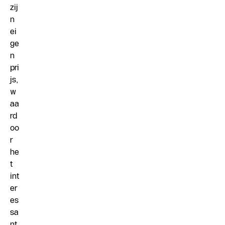
zij
n
ei
ge
n
pri
js,
w
aa
rd
oo
r
he
t
int
er
es
sa
nt