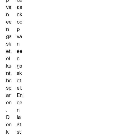
va
aa
n
nk
ee
oo
n
p
ga
va
sk
n
et
ee
el
n
ku
ga
nt
sk
be
et
sp
el.
ar
En
en
ee
.
n
D
la
en
at
k
st