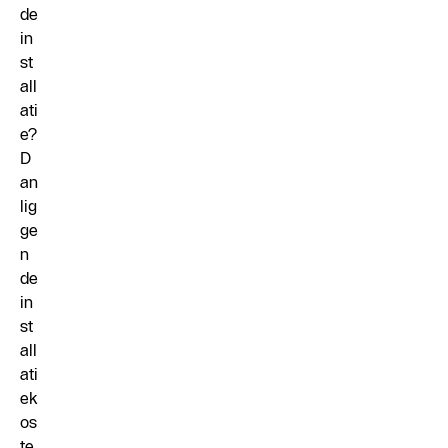
de
in
st
all
ati
e?
D
an
lig
ge
n
de
in
st
all
ati
ek
os
te