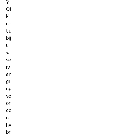
?
Of
ki
es
t u
bij
u
w
ve
rv
an
gi
ng
vo
or
ee
n
hy
bri