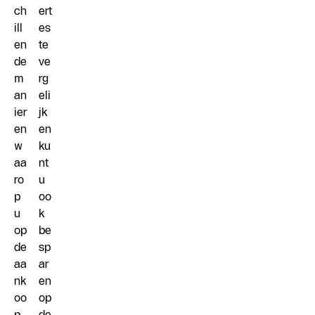
ch
ert
ill
es
en
te
de
ve
m
rg
an
eli
ier
jk
en
en
w
ku
aa
nt
ro
u
p
oo
u
k
op
be
de
sp
aa
ar
nk
en
oo
op
p
de