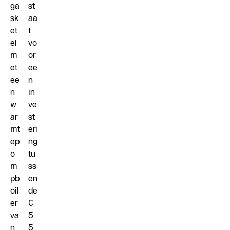
ga
st
sk
aa
et
t
el
vo
m
or
et
ee
ee
n
n
in
w
ve
ar
st
mt
eri
ep
ng
o
tu
m
ss
pb
en
oil
de
er
€
va
5
n
5