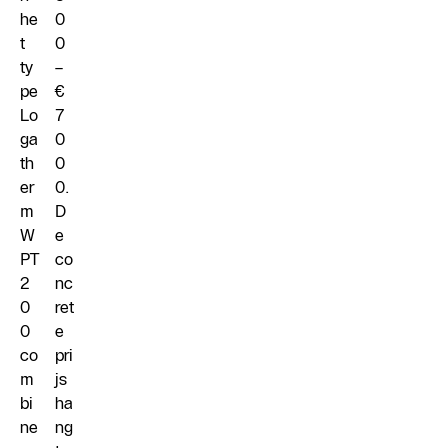
he
0
t
0
ty
–
pe
€
Lo
7
ga
0
th
0
er
0.
m
D
W
e
PT
co
2
nc
0
ret
0
e
co
pri
m
js
bi
ha
ne
ng