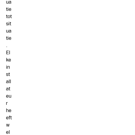
ua
tie
tot
sit
ua
tie
.
El
ke
in
st
all
at
eu
r
he
eft
w
el