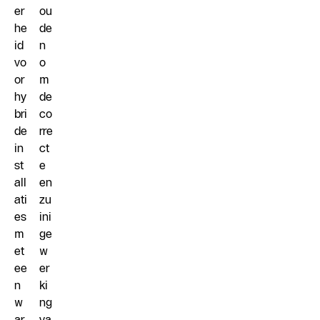
er
ou
he
de
id
n
vo
o
or
m
hy
de
bri
co
de
rre
in
ct
st
e
all
en
ati
zu
es
ini
m
ge
et
w
ee
er
n
ki
w
ng
ar
va