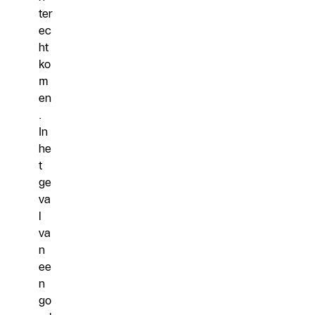
ter
ec
ht
ko
m
en
.
In
he
t
ge
va
l
va
n
ee
n
go