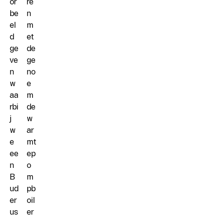
or
re
be
n
el
m
d
et
ge
de
ve
ge
n
no
w
e
aa
m
rbi
de
j
w
w
ar
e
mt
ee
ep
n
o
B
m
ud
pb
er
oil
us
er