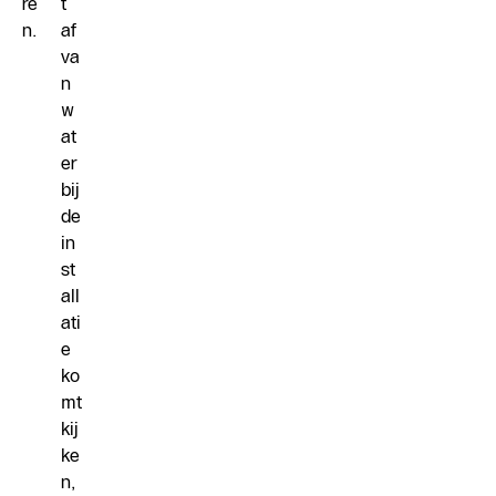
re
t
n.
af
va
n
w
at
er
bij
de
in
st
all
ati
e
ko
mt
kij
ke
n,