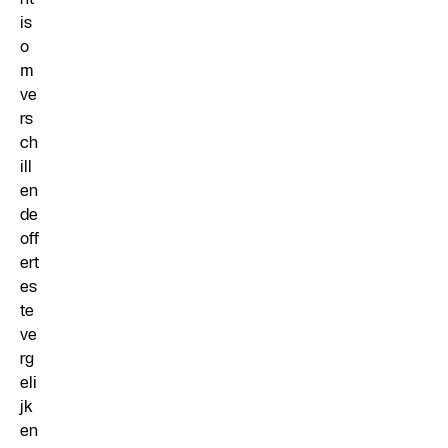
is
o
m
ve
rs
ch
ill
en
de
off
ert
es
te
ve
rg
eli
jk
en