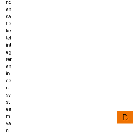
nd
en
sa
tie
ke
tel
int
eg
rer
en
in
ee
n
sy
st
ee
m
va
n