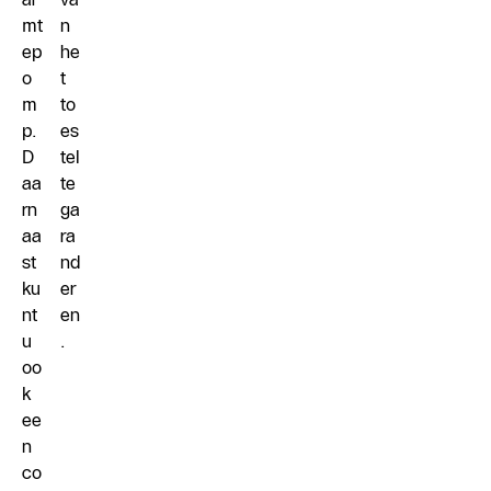
mt
n
ep
he
o
t
m
to
p.
es
D
tel
aa
te
rn
ga
aa
ra
st
nd
ku
er
nt
en
u
.
oo
k
ee
n
co