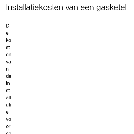
Installatiekosten van een gasketel
D
e
ko
st
en
va
n
de
in
st
all
ati
e
vo
or
ee