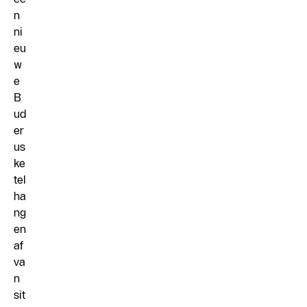
n
ni
eu
w
e
B
ud
er
us
ke
tel
ha
ng
en
af
va
n
sit