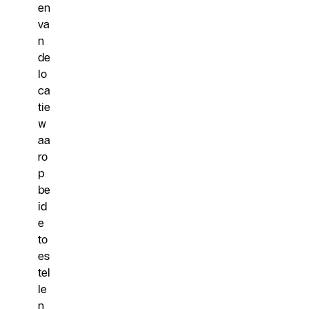
en
va
n
de
lo
ca
tie
w
aa
ro
p
be
id
e
to
es
tel
le
n