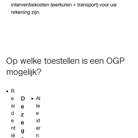
interventiekosten (werkuren + transport) voor uw
rekening zijn.
Op welke toestellen is een OGP
mogelijk?
R
e
D
Al
si
le
e
d
e
z
e
xt
e
nt
er
g
ië
n