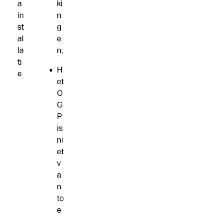
a
ki
in
n
st
g
al
e
la
n;
ti
H
e
et
O
G
P
is
ni
et
v
a
n
to
e