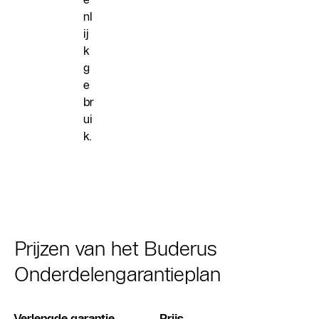
nl
ij
k
g
e
br
ui
k.
Prijzen van het Buderus
Onderdelengarantieplan
Verlengde garantie
Prijs