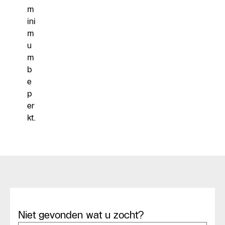
m
ini
m
u
m
b
e
p
er
kt.
Niet gevonden wat u zocht?