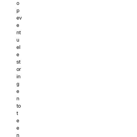
o
p
ev
e
nt
u
el
e
st
or
in
g
e
n
to
t
e
e
n