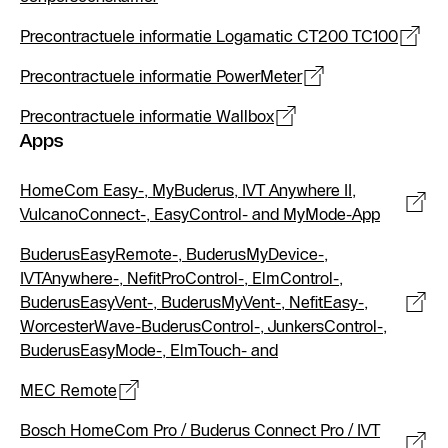
Precontractuele informatie Logamatic CT200 TC100
Precontractuele informatie PowerMeter
Precontractuele informatie Wallbox
Apps
HomeCom Easy-, MyBuderus, IVT Anywhere II,
VulcanoConnect-, EasyControl- and MyMode-App
BuderusEasyRemote-, BuderusMyDevice-,
IVTAnywhere-, NefitProControl-, ElmControl-,
BuderusEasyVent-, BuderusMyVent-, NefitEasy-,
WorcesterWave-BuderusControl-, JunkersControl-,
BuderusEasyMode-, ElmTouch- and
MEC Remote
Bosch HomeCom Pro / Buderus Connect Pro / IVT