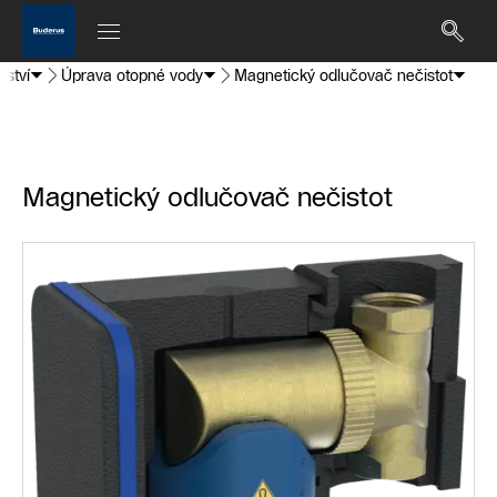
nství
Úprava otopné vody
Magnetický odlučovač nečistot
Magnetický odlučovač nečistot