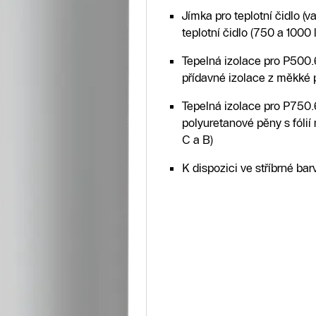
Jímka pro teplotní čidlo (v
teplotní čidlo (750 a 1000 li
Tepelná izolace pro P500
přídavné izolace z měkké p
Tepelná izolace pro P750.
polyuretanové pěny s fóli
C a B)
K dispozici ve stříbrné bar