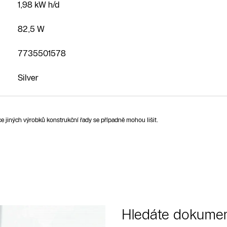
1,98 kW h/d
82,5 W
7735501578
Silver
ce jiných výrobků konstrukční řady se případně mohou lišit.
Hledáte dokumen