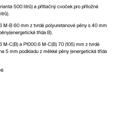
arianta 500 litrů) a přítlačný cvoček pro příložné
trů).
.6 M-B 60 mm z tvrdé polyuretanové pěny s 40 mm
ěny(energetická třída B).
6 M-C(B) a P1000.6 M-C(B) 70 (105) mm z tvrdé
í na 5 mm podkladu z měkké pěny (energetická třída
vě