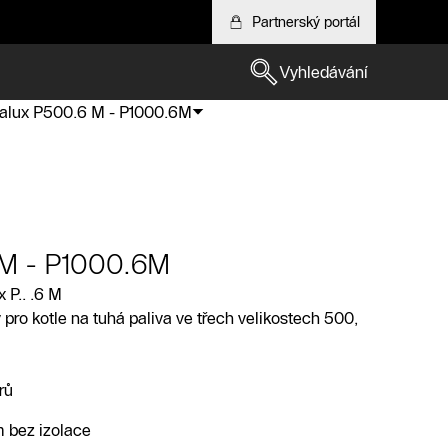
Partnerský portál
Vyhledávání
alux P500.6 M - P1000.6M
 M - P1000.6M
 P.. .6 M
ro kotle na tuhá paliva ve třech velikostech 500,
rů
 bez izolace