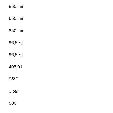
850 mm
650 mm
850 mm
96,5 kg
96,5 kg
495,0 l
Najít
partnera
95°C
Zavolejte
nám
3 bar
Napište
500 l
nám