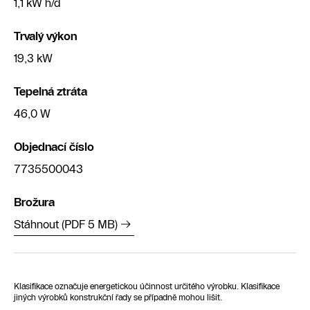
1,1 kW h/d
Trvalý výkon
19,3 kW
Tepelná ztráta
46,0 W
Objednací číslo
7735500043
Brožura
Stáhnout (PDF 5 MB)
Klasifikace označuje energetickou účinnost určitého výrobku. Klasifikace
jiných výrobků konstrukční řady se případně mohou lišit.