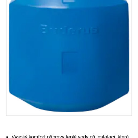
Vysoký komfort přípravy teplé vody při instalaci, která