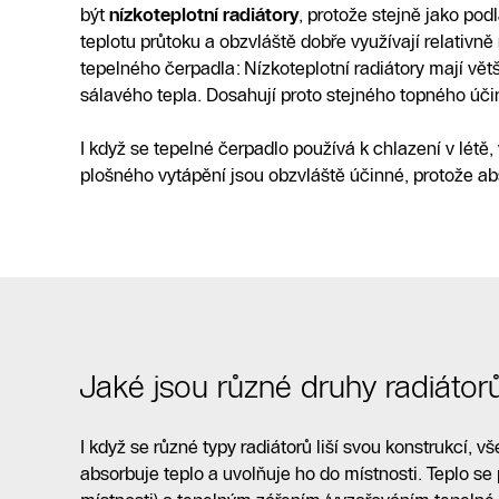
být
nízkoteplotní radiátory
, protože stejně jako pod
teplotu průtoku a obzvláště dobře využívají relativně
tepelného čerpadla: Nízkoteplotní radiátory mají větš
sálavého tepla. Dosahují proto stejného topného účin
I když se tepelné čerpadlo používá k chlazení v létě,
plošného vytápění jsou obzvláště účinné, protože abs
Jaké jsou různé druhy radiátor
I když se různé typy radiátorů liší svou konstrukcí, 
absorbuje teplo a uvolňuje ho do místnosti. Teplo se