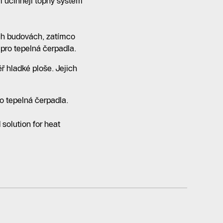
ím účinněji topný systém
ých budovách, zatímco
 pro tepelná čerpadla.
ř hladké ploše. Jejich
o tepelná čerpadla.
 solution for heat