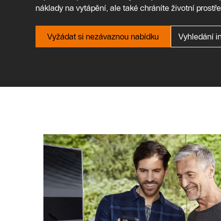
náklady na vytápění, ale také chráníte životní prostře
Vyžádat si nezávaznou nabídku
Vyhledání in