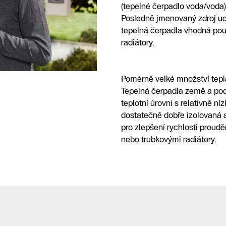
(tepelné čerpadlo voda/voda)
Posledně jmenovaný zdroj u
tepelná čerpadla vhodná pou
radiátory.
Poměrně velké množství tepl
Tepelná čerpadla země a po
teplotní úrovni s relativně n
dostatečně dobře izolovaná 
pro zlepšení rychlosti proudě
nebo trubkovými radiátory.