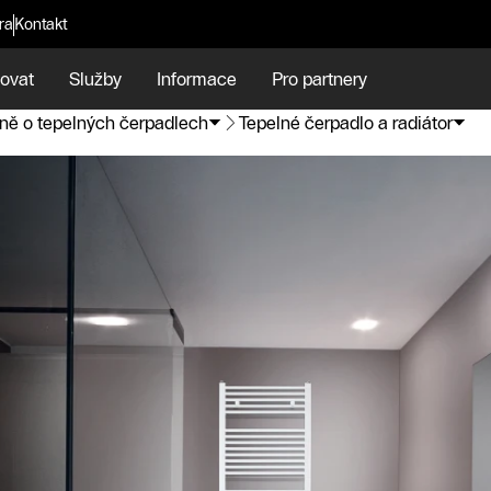
ra
Kontakt
ovat
Služby
Informace
Pro partnery
ě o tepelných čerpadlech
Tepelné čerpadlo a radiátor