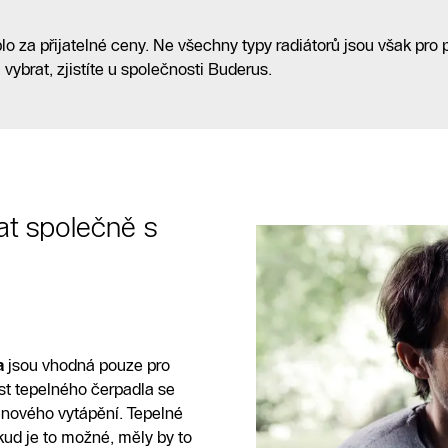
alatéra v okolí
o za přijatelné ceny. Ne všechny typy radiátorů jsou však pro 
vybrat, zjistíte u společnosti Buderus.
at společně s
a
jsou vhodná pouze pro
st tepelného čerpadla se
ěnového vytápění. Tepelné
kud je to možné, měly by to