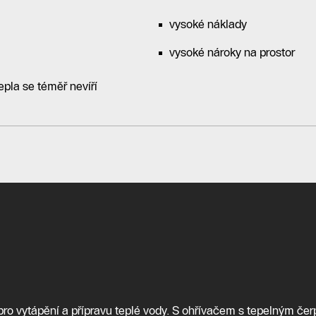
vysoké náklady
vysoké nároky na prostor
epla se téměř nevíří
ro vytápění a přípravu teplé vody. S ohřívačem s tepelným čer