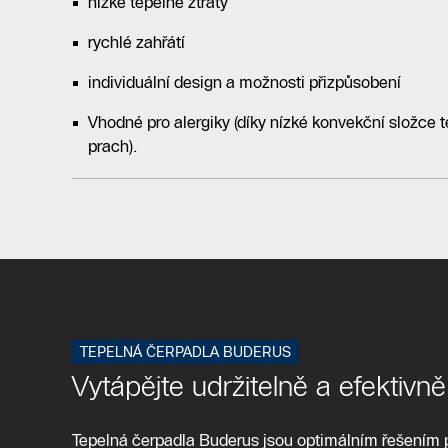
nízké tepelné ztráty
rychlé zahřátí
individuální design a možnosti přizpůsobení
Vhodné pro alergiky (díky nízké konvekční složce t
prach).
TEPELNÁ ČERPADLA BUDERUS
Vytápějte udržitelně a efektivně
Tepelná čerpadla Buderus jsou optimálním řešením p