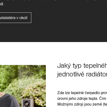
dí.
stalatéra v okolí
Jaký typ tepelné
jednotlivé radiáto
Zda lze tepelné čerpadlo prov
úrovni jeho zdroje tepla. Čím
Možnými zdroji jsou země (t