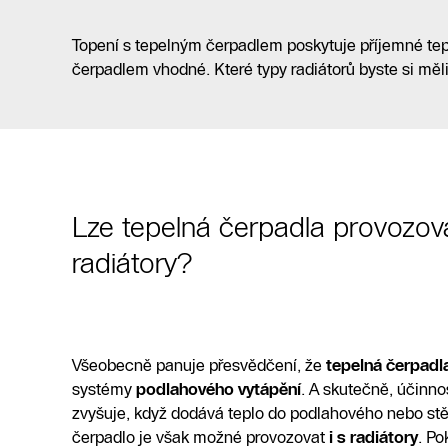
Žádost o nezávaznou nabídku
Vyhledejte inst
Topení s tepelným čerpadlem poskytuje příjemné tepl
čerpadlem vhodné. Které typy radiátorů byste si měli 
Lze tepelná čerpadla provozov
radiátory?
Všeobecně panuje přesvědčení, že
tepelná čerpadl
systémy
podlahového vytápění
. A skutečně, účinno
zvyšuje, když dodává teplo do podlahového nebo st
čerpadlo je však možné provozovat
i s radiátory
. Po