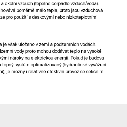
 a okolní vzduch (tepelné čerpadlo vzduch/voda).
chovává poměrně málo tepla, proto jsou vzduchová
ze pro použití s deskovými nebo nízkoteplotními
a je však uloženo v zemi a podzemních vodách.
dzemní vody proto mohou dodávat teplo na vysoké
ízkými nároky na elektrickou energii. Pokud je budova
a topný systém optimalizovaný (hydraulické vyvážení
ní), je možný i relativně efektivní provoz se sekčními