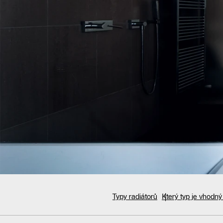
PRŮVODCE TEPELNÝM ČERPADLEM
Typy radiátorů
Který typ je vhodný
Ideální radiátory pro tepelná če