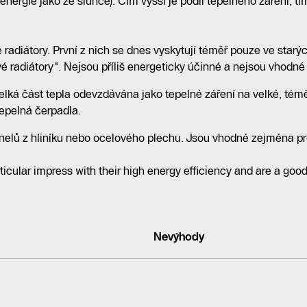
nergie jako ze slunce). Čím vyšší je podíl tepelného záření, t
é radiátory. První z nich se dnes vyskytují téměř pouze ve star
é radiátory". Nejsou příliš energeticky účinné a nejsou vhodné
lká část tepla odevzdávána jako tepelné záření na velké, témě
tepelná čerpadla.
anelů z hliníku nebo ocelového plechu. Jsou vhodné zejména pr
icular impress with their high energy efficiency and are a good
Nevýhody