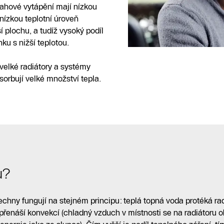
lahové vytápění mají nízkou
 nízkou teplotní úroveň
í plochu, a tudíž vysoký podíl
ku s nižší teplotou.
 velké radiátory a systémy
orbují velké množství tepla.
ů?
všechny fungují na stejném principu: teplá topná voda protéká ra
 přenáší konvekcí (chladný vzduch v místnosti se na radiátoru o