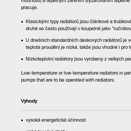
místnosti) a tepelným zářením (vyzařováním tepelné e
pracuje.
Klasickými typy radiátorů jsou článkové a trubkov
druhé se často používají v koupelně jako "ručníkov
U dnešních standardních deskových radiátorů je ve
teplota proudění je nízká, takže jsou vhodné i pro 
Nízkoteplotní radiátory jsou vyrobeny z velkých p
Low-temperature or low-temperature radiators in part
pumps that are to be operated with radiators.
Výhody
vysoká energetická účinnost