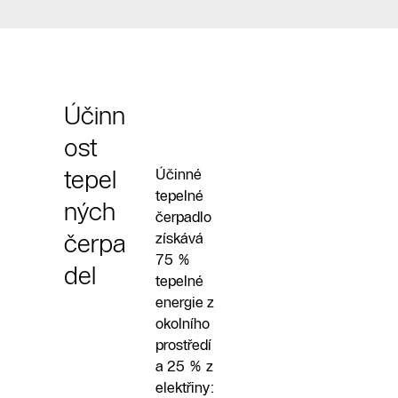
Účinn
ost
tepel
Účinné
tepelné
ných
čerpadlo
čerpa
získává
75 %
del
tepelné
energie z
okolního
prostředí
a 25 % z
elektřiny: