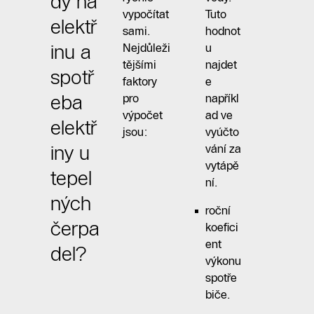
dy na
vypočítat
Tuto
elektř
sami.
hodnot
inu a
Nejdůleži
u
tějšími
najdet
spotř
faktory
e
eba
pro
napříkl
výpočet
ad ve
elektř
jsou:
vyúčto
iny u
vání za
vytápě
tepel
ní.
ných
roční
čerpa
koefici
ent
del?
výkonu
spotře
biče.