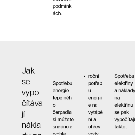
podmínk
ách.
Jak
roční
Spotřeba
se
Spotřebu
potřeb
elektřiny
vypo
energie
u
a náklad
tepelnéh
energi
na
čítáva
o
e na
elektřinu
jí
čerpadla
vytápě
se pak
si můžete
ní a
vypočítaj
nákla
snadno a
ohřev
takto:
rychle
vody.