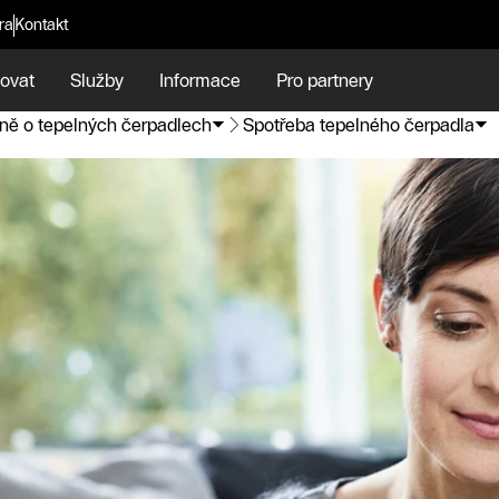
ra
Kontakt
ovat
Služby
Informace
Pro partnery
ě o tepelných čerpadlech
Spotřeba tepelného čerpadla