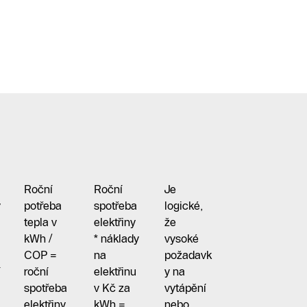
Roční
Roční
Je
y
potřeba
spotřeba
logické,
tepla v
elektřiny
že
kWh /
* náklady
vysoké
COP =
na
požadavk
í
roční
elektřinu
y na
spotřeba
v Kč za
vytápění
elektřiny
kWh =
nebo