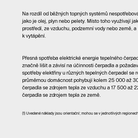
Na rozdíl od běžných topných systémů nespotřebováv
jako je olej, plyn nebo pelety. Místo toho využívají ja
prostředí, ze vzduchu, podzemní vody nebo země, a p
k vytápění.
Přesná spotřeba elektrické energie tepelného čerpa
značně lišit a závisí na účinnosti čerpadla a požada
spotřeby elektřiny u různých tepelných čerpadel se ro
průměrnou domácnost pohybují kolem 25 000 až 30
čerpadla se zdrojem tepla ze vzduchu a 17 500 až 
čerpadla se zdrojem tepla ze země.
(1) Uvedené náklady jsou orientační; mohou se v jednotlivých regionech 