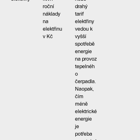
roční
drahý
náklady
tarif
na
elektřiny
elektřinu
vedou k
v Kč
vyšší
spotřebě
energie
na provoz
tepelnéh
o
čerpadla.
Naopak,
čím
méně
elektrické
energie
je
potřeba