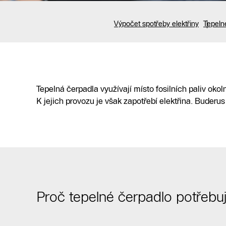
PRŮVODCE TEPELNÝM ČERPADLEM
Výpočet spotřeby elektřiny
Tepeln
Spotřeba energie tepelného čer
výpočet a optimalizace
Tepelná čerpadla využívají místo fosilních paliv oko
Žádost o nezávaznou nabídku
Vyhledejte inst
K jejich provozu je však zapotřebí elektřina. Buderus
Proč tepelné čerpadlo potřebuj