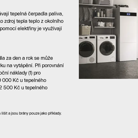
ají tepelná čerpadla paliva,
ko zdroj tepla teplo z okolního
omocí elektřiny je využívají
dla za den a rok se může
vku na vytápění. Při porovnání
ční náklady (1) pro
 000 Kč u tepelného
22 500 Kč u tepelného
lišit a jsou brány pouze jako příklady.