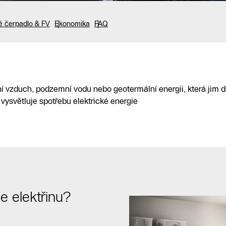
é čerpadlo & FV
Ekonomika
FAQ
padla -
lní vzduch, podzemní vodu nebo geotermální energii, která jim 
alatéra v okolí
 vysvětluje spotřebu elektrické energie
e elektřinu?