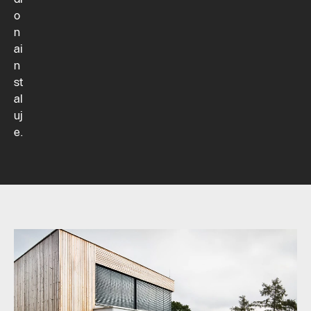
o
n
ai
n
st
al
uj
e.