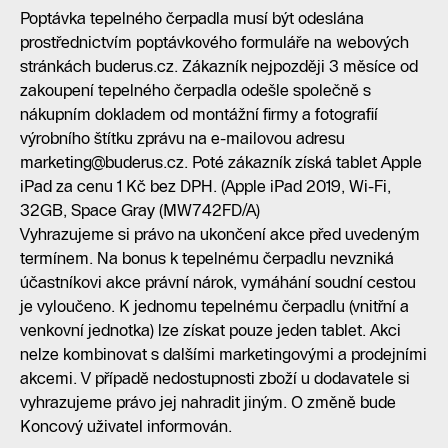
Poptávka tepelného čerpadla musí být odeslána
prostřednictvím poptávkového formuláře na webových
stránkách buderus.cz. Zákazník nejpozději 3 měsíce od
zakoupení tepelného čerpadla odešle společně s
nákupním dokladem od montážní firmy a fotografií
výrobního štítku zprávu na e-mailovou adresu
marketing@buderus.cz. Poté zákazník získá tablet Apple
iPad za cenu 1 Kč bez DPH. (Apple iPad 2019, Wi-Fi,
32GB, Space Gray (MW742FD/A)
Vyhrazujeme si právo na ukončení akce před uvedeným
termínem. Na bonus k tepelnému čerpadlu nevzniká
účastníkovi akce právní nárok, vymáhání soudní cestou
je vyloučeno. K jednomu tepelnému čerpadlu (vnitřní a
venkovní jednotka) lze získat pouze jeden tablet. Akci
nelze kombinovat s dalšími marketingovými a prodejními
akcemi. V případě nedostupnosti zboží u dodavatele si
vyhrazujeme právo jej nahradit jiným. O změně bude
Koncový uživatel informován.