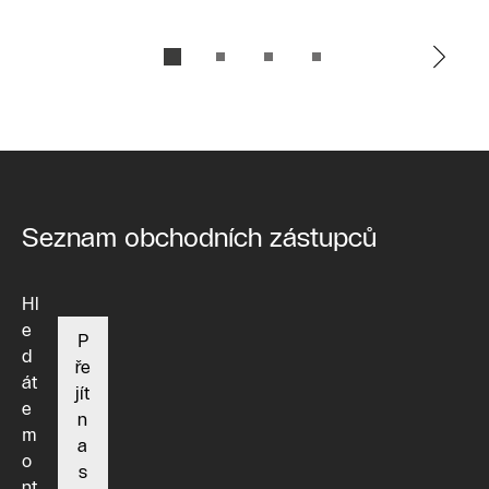
Seznam obchodních zástupců
Hl
e
P
d
ře
át
jít
e
n
m
a
o
s
nt