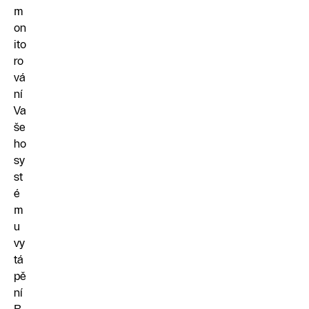
m
on
ito
ro
vá
ní
Va
še
ho
sy
st
é
m
u
vy
tá
pě
ní