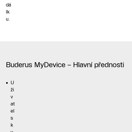
dá
lk
u.
Buderus MyDevice – Hlavní přednosti
U
ži
v
at
el
s
k