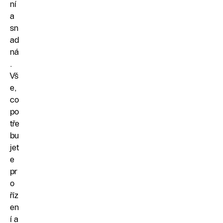
ní
a
sn
ad
ná
.
Vš
e,
co
po
tře
bu
jet
e
pr
o
říz
en
í a