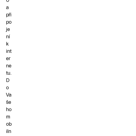
0
a
při
po
je
ní
k
int
er
ne
tu.
D
o
Va
še
ho
m
ob
iln