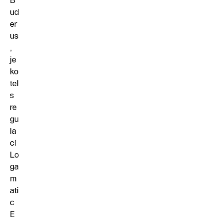
B
ud
er
us
,
je
ko
tel
s
re
gu
la
cí
Lo
ga
m
ati
c
E