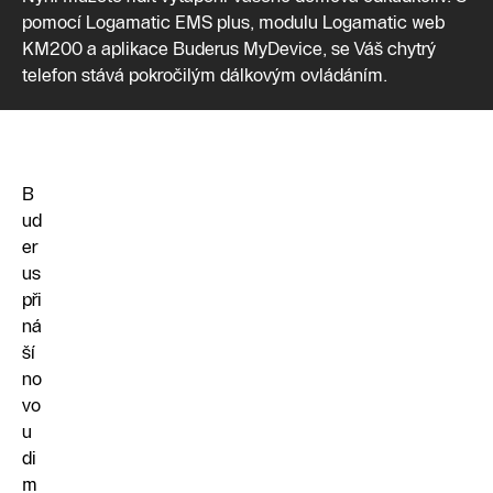
pomocí Logamatic EMS plus, modulu Logamatic web
KM200 a aplikace Buderus MyDevice, se Váš chytrý
telefon stává pokročilým dálkovým ovládáním.
B
ud
er
us
při
ná
ší
no
vo
u
di
m