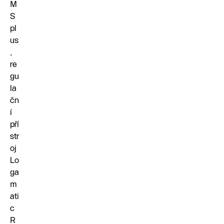
M
S
pl
us
,
re
gu
la
čn
í
pří
str
oj
Lo
ga
m
ati
c
R