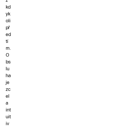
ž
kd
yk
oli
př
ed
tí
m.
O
bs
lu
ha
je
zc
el
a
int
uit
iv