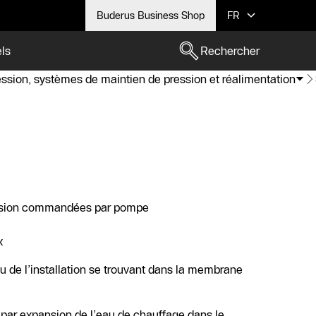
Buderus Business Shop
FR
els
Rechercher
ssion, systèmes de maintien de pression et réalimentation
ession commandées par pompe
x
u de l’installation se trouvant dans la membrane
 par expansion de l’eau de chauffage dans le