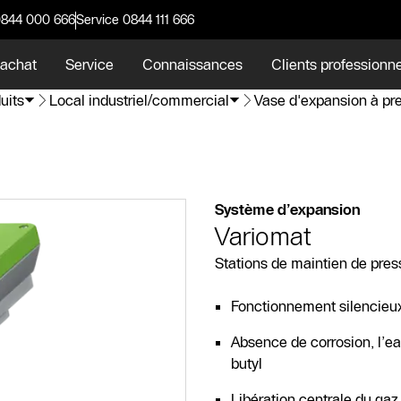
0844 000 666
Service 0844 111 666
 achat
Service
Connaissances
Clients professionn
uits
Local industriel/commercial
Vase d'expansion à pre
Système d’expansion
Variomat
Stations de maintien de pr
Fonctionnement silencieu
Absence de corrosion, l’ea
butyl
Libération centrale du gaz