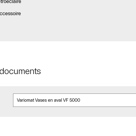
troéclairé
ccessoire
t documents