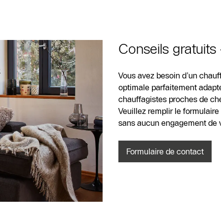
Conseils gratuits
Contact
SAV
Vous avez besoin d’un chauff
Recherche de
optimale parfaitement adapté
partenaires
chauffagistes proches de chez
spécialisés
Veuillez remplir le formulair
chauffagiste
sans aucun engagement de vo
Formulaire de
Formulaire de contact
contact