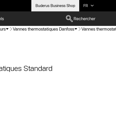
Buderus Business Shop
FR
els
Rechercher
eurs
Vannes thermostatiques Danfoss
Vannes thermosta
atiques Standard