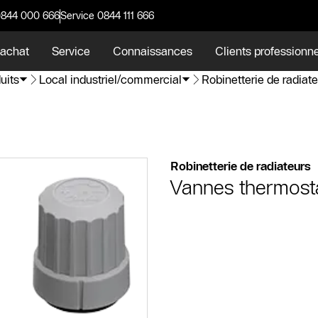
0844 000 666
Service 0844 111 666
 achat
Service
Connaissances
Clients professionn
uits
Local industriel/commercial
Robinetterie de radiat
Robinetterie de radiateurs
Vannes thermost