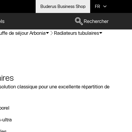
Buderus Business Shop
FR
els
Rechercher
ffe de séjour Arbonia
Radiateurs tubulaires
ires
 solution classique pour une excellente répartition de
porel
-ultra
les