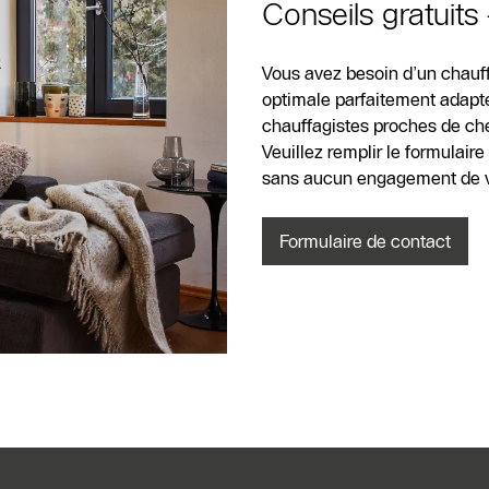
Conseils gratuits
Contact
Vous avez besoin d’un chauff
SAV
optimale parfaitement adapté
Recherche de
chauffagistes proches de chez
partenaires
Veuillez remplir le formulair
spécialisés
sans aucun engagement de vo
chauffagiste
Formulaire de contact
Formulaire de
contact