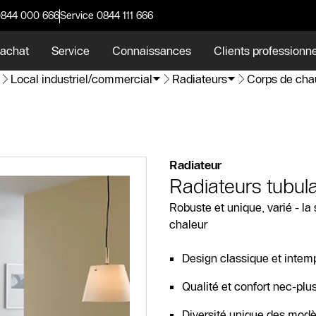
0844 000 666
Service 0844 111 666
 achat
Service
Connaissances
Clients professionn
Local industriel/commercial
Radiateurs
Corps de chau
Radiateur
Radiateurs tubula
Robuste et unique, varié - la
chaleur
Design classique et intem
Qualité et confort nec-plus
Diversité unique des modè