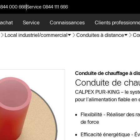
0844 000 666
Service 0844 111 666
 achat
Service
Connaissances
Clients professionn
Local industriel/commercial
Conduites à distance
Co
Conduite de chauffage à di
Conduite de cha
CALPEX PUR-KING – le systè
pour l’alimentation fiable en 
Flexibilité - Réaliser des
de force
Efficacité énergétique - Év