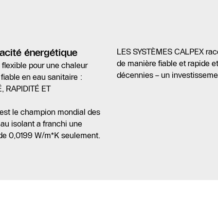
acité énergétique
LES SYSTÈMES CALPEX raccor
de manière fiable et rapide 
lexible pour une chaleur
décennies – un investissemen
iable en eau sanitaire :
, RAPIDITÉ ET
t le champion mondial des
au isolant a franchi une
λ de 0,0199 W/m*K seulement.
Contact
SAV
Recherche de
partenaires