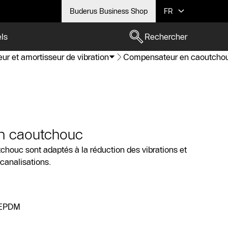
Buderus Business Shop
FR
els
Rechercher
r et amortisseur de vibration
Compensateur en caoutcho
n caoutchouc
houc sont adaptés à la réduction des vibrations et
 canalisations.
e/EPDM