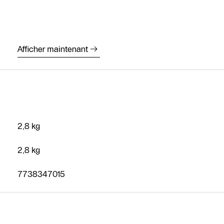
Contact
SAV
Afficher maintenant
Recherche de
partenaires
spécialisés
chauffagiste
Formulaire de
contact
2,8 kg
2,8 kg
7738347015