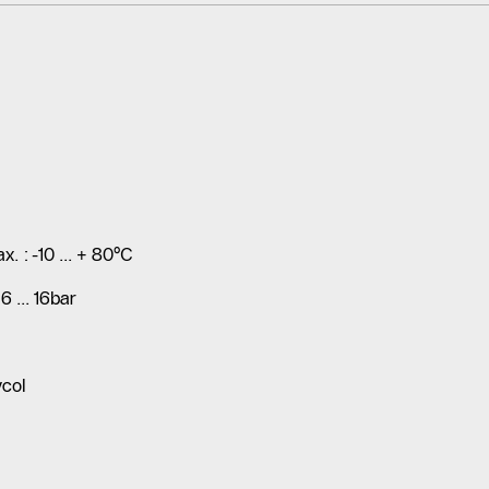
. : -10 ... + 80°C
6 ... 16bar
ycol