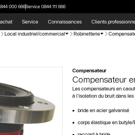
0844 000 666
Service 0844 111 666
 achat
Service
Connaissances
Clients professionn
Local industriel/commercial
Robinetterie
Compensateu
Compensateur
Compensateur e
Les compensateurs en caoutc
à l’isolation du bruit dans les
bride en acier galvanisé
corps élastique en butyl
raccord à bride