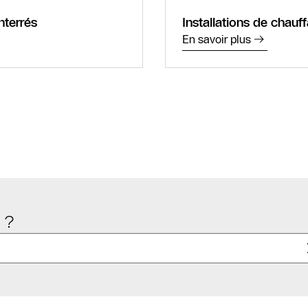
nterrés
Installations de chau
En savoir plus
Contact
SAV
Recherche de
partenaires
spécialisés
chauffagiste
Formulaire de
contact
 ?