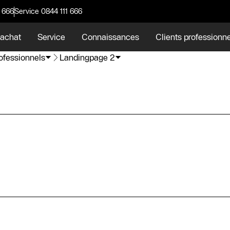
 666
Service 0844 111 666
 achat
Service
Connaissances
Clients professionn
rofessionnels
Landingpage 2