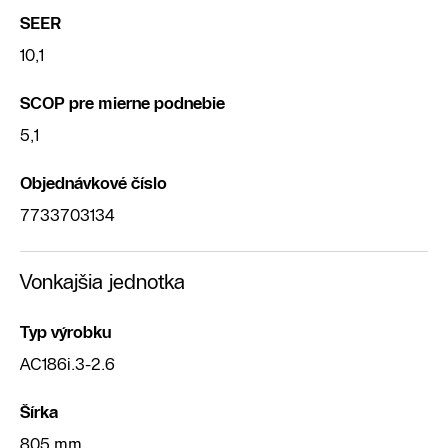
SEER
10,1
SCOP pre mierne podnebie
5,1
Objednávkové číslo
7733703134
Vonkajšia jednotka
Typ výrobku
AC186i.3-2.6
Šírka
805 mm