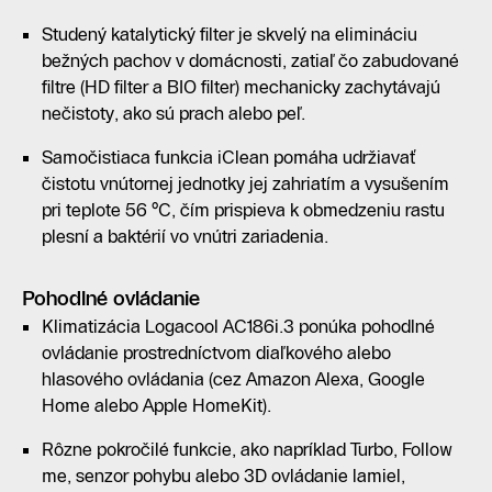
Studený katalytický filter je skvelý na elimináciu
bežných pachov v domácnosti, zatiaľ čo zabudované
filtre (HD filter a BIO filter) mechanicky zachytávajú
nečistoty, ako sú prach alebo peľ.
Samočistiaca funkcia iClean pomáha udržiavať
čistotu vnútornej jednotky jej zahriatím a vysušením
pri teplote 56 °C, čím prispieva k obmedzeniu rastu
plesní a baktérií vo vnútri zariadenia.
Pohodlné ovládanie
Klimatizácia Logacool AC186i.3 ponúka pohodlné
ovládanie prostredníctvom diaľkového alebo
hlasového ovládania (cez Amazon Alexa, Google
Home alebo Apple HomeKit).
Rôzne pokročilé funkcie, ako napríklad Turbo, Follow
me, senzor pohybu alebo 3D ovládanie lamiel,