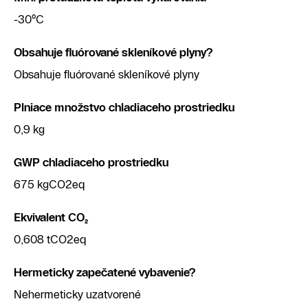
-30°C
Obsahuje fluórované skleníkové plyny?
Obsahuje fluórované skleníkové plyny
Plniace množstvo chladiaceho prostriedku
0,9 kg
GWP chladiaceho prostriedku
675 kgCO2eq
Ekvivalent CO₂
0,608 tCO2eq
Hermeticky zapečatené vybavenie?
Nehermeticky uzatvorené