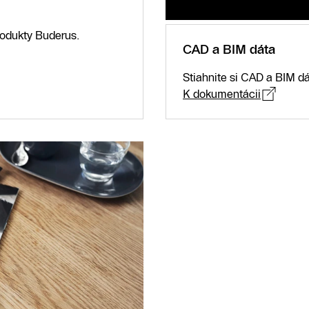
rodukty Buderus.
CAD a BIM dáta
Stiahnite si CAD a BIM d
K dokumentácii