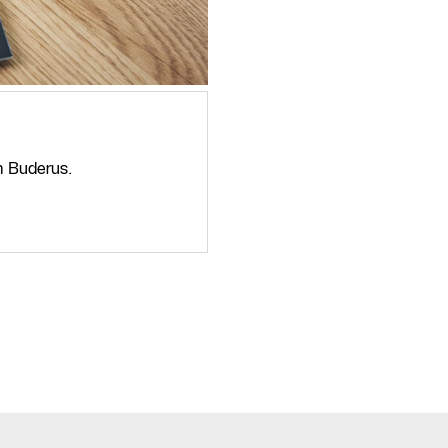
Kontakt na
m Buderus.
obchodné
zastúpenie
Prihlásiť sa
na odber
newslettera
Prejsť na
Partnerský
portál