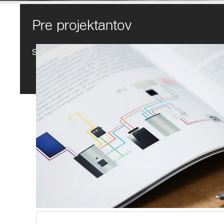
Pre projektantov
Stiahnite si projekčné podklady k produktom Buderus 