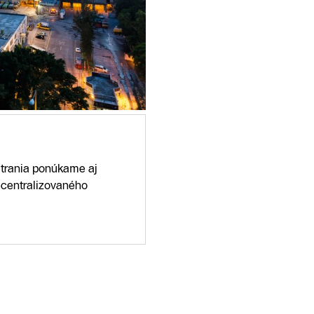
etrania ponúkame aj
decentralizovaného