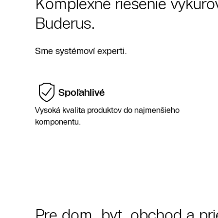
Komplexné riešenie vykurov
Buderus.
Kúpte si tepelné čerpadlo vzduch-voda Logatherm 
chladivom R290 (propán) a získajte dotáciu až do výš
Bez čakania a zdĺhavého registračného procesu.
Sme systémoví experti.
Prezrieť ponuku
Nájsť predajcu
Spoľahlivé
Vysoká kvalita produktov do najmenšieho
komponentu.
Pre dom, byt, obchod a pr