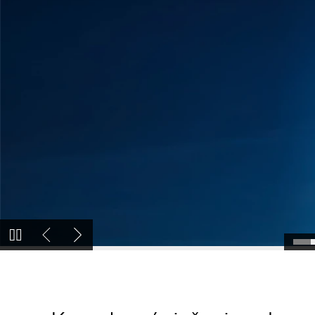
Získajte dotáciu na tepelné čer
Modrú. Od Buderus.