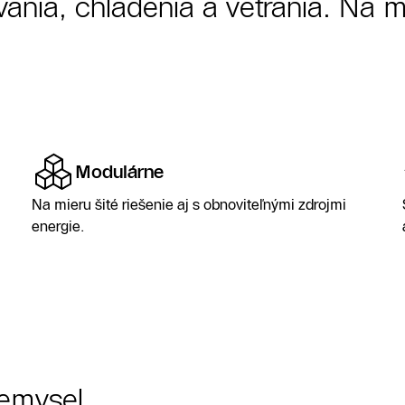
ania, chladenia a vetrania. Na m
WLW176i AR s
ky 5 697 €!
Modulárne
Na mieru šité riešenie aj s obnoviteľnými zdrojmi
energie.
iemysel