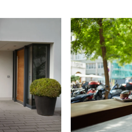
Kontaktný
formulár
Kontakné
údaje
Nájsť
predajcu
alebo servis