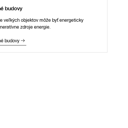
né budovy
ie veľkých objektov môže byť energeticky
eneratívne zdroje energie.
né budovy