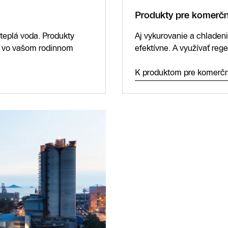
Produkty pre komerč
 teplá voda. Produkty
Aj vykurovanie a chladen
t vo vašom rodinnom
efektívne. A využívať reg
K produktom pre komerč